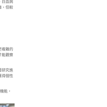
、白血病
舞，但較
更複雜的
才能觀察
著研究進
獲得個性
謝機能，