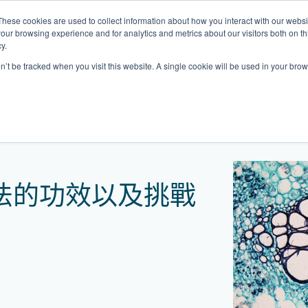
These cookies are used to collect information about how you interact with our webs
關於我們
我們的診所
計劃
資源
最
our browsing experience and for analytics and metrics about our visitors both on th
y.
on’t be tracked when you visit this website. A single cookie will be used in your b
我們的診所位置
以及挑戰
普通科門診
心理健康診所
家庭醫生診所
體康物理治療診所
中環家庭醫生診所
中環專科門診
中環家庭醫生診所
中環家庭醫生診所
淺水灣診所
淺水灣診所
思康心理健康診所
淺水灣診所
中環普通科門診
領康
OT&
淺水
港中環德己立街1號
中環皇后大道中16–18號新世界大
港中環德己立街1號世紀廣場地庫一
香港中環德己立街1號
香港中環德己立街1號世紀廣場地
香港中環德己立街1號
香港中環德己立街1號世紀廣場地庫一
香港中環德己立街1號世紀廣場地庫一
淺水灣海灘道28號
淺水灣海灘道28號
香港中環德己立街1號
淺水灣海灘道28號
香港中環德己立街1號
香港
淺水
法的功效以及挑戰
廣場5樓
世紀廣場6樓
庫一樓
世紀廣場20樓
樓
樓
The Pulse 2樓212號舖
The Pulse 2樓212號舖
世紀廣場6樓
The Pulse 2樓212號舖
世紀廣場5樓
樓
The
2樓2205–6室