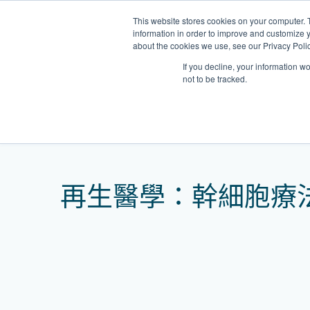
Skip
This website stores cookies on your computer. 
to
information in order to improve and customize y
content
about the cookies we use, see our Privacy Polic
If you decline, your information w
not to be tracked.
我們的醫護團隊
Home
網誌
再生醫學：幹細胞療法的功效
門診
健康診所
清水灣診所
OT&P Annerly Midwifes
中環
思康
中環
德己立街1號
后大道中16–18號新世
Clinic
香港新界壁屋清水灣道碧翠路牛奶
香
香港
香
再生醫學：幹細胞療
0樓
公司購物中心1樓 6,7A,7B,8室
世紀
廈
樓
香港中環德己立街1號世紀廣場地
05–6室
期2
庫一樓