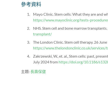
參考資料
Mayo Clinic. Stem cells: What they are and w
https://www.mayoclinic.org/tests-procedur
NHS. Stem cell and bone marrow transplants.
transplant/
The London Clinic. Stem cell therapy. 26 Jun
https://www.thelondonclinic.co.uk/services/
Zakrzewski, W., et. al., Stem cells: past, pre
July 2024 from
https://doi.org/10.1186/s13
主題:
長壽保健