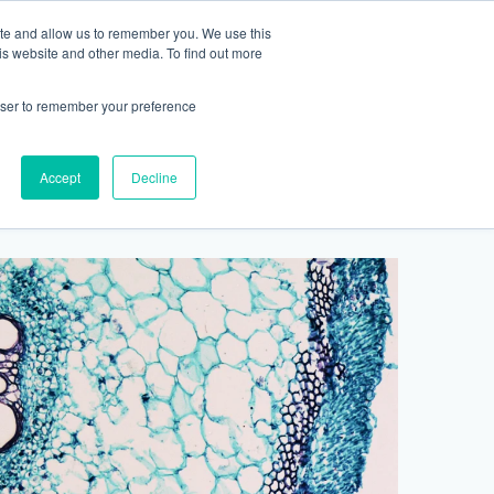
ite and allow us to remember you. We use this
2155 9055
新活動
商店
is website and other media. To find out more
預約
rowser to remember your preference
醫療服務
Accept
Decline
醫療的合作診所
P 安納利助產士診所
灣診所
中環專科門診
淺水灣診所
清水灣診所
清水灣診所
保健及醫美服務
清水灣診所
清水灣診所
中環德己立街1號世紀廣場地庫一
灣海灘道28號
香港中環德己立街1號
淺水灣海灘道28號
香港新界壁屋清水灣道碧翠路牛奶公司
香港新界壁屋清水灣道碧翠路牛奶公司
香港中環德己立街1號世紀廣場6樓603
香港新界壁
香港新界壁
 Pulse 2樓212號舖
世紀廣場20樓
The Pulse 2樓212號舖
購物中心1樓 6,7A,7B,8室
購物中心1樓 6,7A,7B,8室
室
公司購物中心1樓
公司購物中心1樓