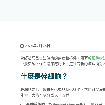
2024年7月26日
曾經被認爲無法治癒的疾病和損傷，隨著
幹細胞療法（S
重要突破。但在臨床應用上，這種嶄新的療法面對
什麼是幹細胞？
幹細胞是指人體未分化或非特化細胞。它們可發展
能力，大略可以分爲以下五種：
全能幹細胞（Totipotent stem cells）
：擁有最