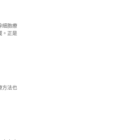
幹細胞療
域。正是
療方法也