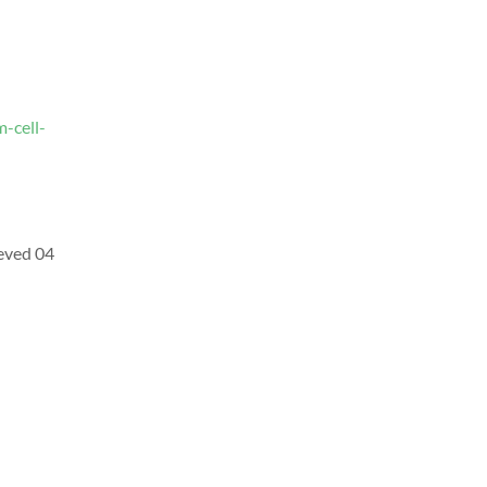
-cell-
ieved 04