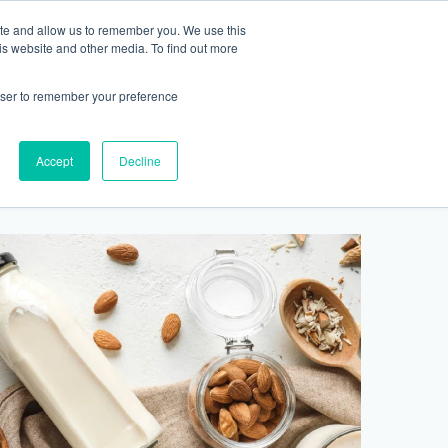
ite and allow us to remember you. We use this
2155 9055
最新活動
商店
is website and other media. To find out more
預約
rowser to remember your preference
醫療服務
Accept
Decline
醫療的合作診所
P 安納利助產士診所
灣診所
中環專科門診
淺水灣診所
清水灣診所
清水灣診所
保健及醫美服務
清水灣診所
清水灣診所
中環德己立街1號世紀廣場地庫一
灣海灘道28號
香港中環德己立街1號
淺水灣海灘道28號
香港新界壁屋清水灣道碧翠路牛奶公司
香港新界壁屋清水灣道碧翠路牛奶公司
香港中環德己立街1號世紀廣場6樓603
香港新界壁
香港新界壁
 Pulse 2樓212號舖
世紀廣場20樓
The Pulse 2樓212號舖
購物中心1樓 6,7A,7B,8室
購物中心1樓 6,7A,7B,8室
室
公司購物中心1樓
公司購物中心1樓