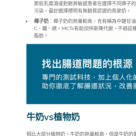
那些乳糜瀉或對麩質敏感患者在選擇不同牌子的
污染，最好選擇標明有無麩質認證的燕麥奶。
椰子奶
：椰子奶的熱量較高，含有稱為中鏈甘油三
C、鐵、鎂。MCTs
有助加快新陳代謝，不過這種
脂肪。
牛奶vs植物奶
相比大部分植物奶，牛奶的熱量較高，但是牛奶的蛋