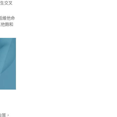
生交叉
括維他命
其他飽和
白質，