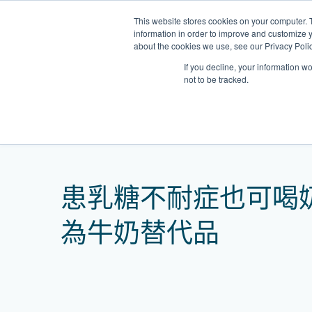
Skip
This website stores cookies on your computer. 
to
information in order to improve and customize y
content
about the cookies we use, see our Privacy Polic
If you decline, your information w
not to be tracked.
我們的醫護團隊
Home
網誌
患乳糖不耐症也可喝奶？植物
門診
健康診所
清水灣診所
OT&P Annerly Midwifes
中環
思康
中環
德己立街1號
后大道中16–18號新世
Clinic
香港新界壁屋清水灣道碧翠路牛奶
香
香港
香
患乳糖不耐症也可喝
0樓
公司購物中心1樓 6,7A,7B,8室
世紀
廈
樓
香港中環德己立街1號世紀廣場地
05–6室
期2
庫一樓
為牛奶替代品