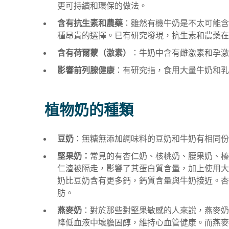
更可持續和環保的做法。
含有抗生素和農藥
：雖然有機牛奶是不太可能含
種昂貴的選擇。已有研究發現，抗生素和農藥在
含有荷爾蒙（激素）
：牛奶中含有雌激素和孕激
影響前列腺健康
：有研究指，食用大量牛奶和乳
植物奶的種類
豆奶
：無糖無添加調味料的豆奶和牛奶有相同
堅果奶：
常見的有杏仁奶、核桃奶、腰果奶、榛
仁渣被隔走，影響了其蛋白質含量，加上使用大
奶比豆奶含有更多鈣，鈣質含量與牛奶接近。杏
肪。
燕麥奶
：對於那些對堅果敏感的人來說，燕麥奶是不
降低血液中壞膽固醇，維持心血管健康。而燕麥