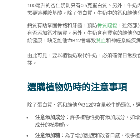
100毫升的杏仁奶則只有0.5克蛋白質。另外，
需要這種胺基酸。除了蛋白質，牛奶中的鈣和維他命
鈣質有助鞏固骨骼和牙齒，預防
骨質疏鬆
，雖然部
有否添加鈣才購買。另外，牛奶含有豐富的維他命B
統健康，缺乏維他命B12會導致
貧血
和神經系統疾
由此可見，要以植物奶取代牛奶，必須確保日常飲食
擇。
選購植物奶時的注意事項
除了蛋白質、鈣和維他命B12的含量較牛奶遜色，
注意添加成分
：許多植物性奶有添加成分，如增
成分的植物奶。
注意添加糖
：為了增加甜度和改善口感，很多植