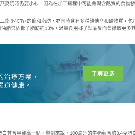
燕麥奶時仍要小心，因為在加工過程中可能會與含麩質的食物發
酯 (MCTs) 的飽和脂肪，亦同時含有多種維他命和礦物質，包
油脂只佔椰子脂肪約13%，過量食用椰子製品反而會攝取更多
白質含量卻高一點，舉例來說，100毫升的牛奶蘊含約3.4克蛋