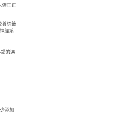
人體正正
營養標籤
持神經系
不錯的選
少添加