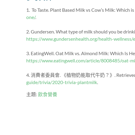
1. To Taste. Plant Based Milk vs Cow’s Milk: Which i
one/
.
2. Gundersen. What type of milk should you be drink
https://www.gundersenhealth.org/health-wellness/
3.
EatingWell. Oat Milk vs. Almond Milk: Which Is He
https://www.eatingwell.com/article/8008485/oat-mi
4. 消費者委員會. 《植物奶能取代牛奶？》.
Retriev
guide/trivia/2020-trivia-plantmilk
.
主題:
飲食營養