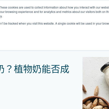
These cookies are used to collect information about how you interact with our webs
關於我們
我們的診所
計劃
資源
our browsing experience and for analytics and metrics about our visitors both on th
y.
on’t be tracked when you visit this website. A single cookie will be used in your b
我們的診所位置
奶能否成為牛奶替代品
普通科門診
心理健康診所
家庭醫生診所
體康物理治療診所
中環家庭醫生診所
中環專科門診
中環家庭醫生診所
中環家庭醫生診所
淺水灣診所
淺水灣診所
思康心理健康診所
淺水灣診所
中環普通科門診
領康
OT&
淺水
港中環德己立街1號
中環皇后大道中16–18號新世界大
港中環德己立街1號世紀廣場地庫一
香港中環德己立街1號
香港中環德己立街1號世紀廣場地
香港中環德己立街1號
香港中環德己立街1號世紀廣場地庫一
香港中環德己立街1號世紀廣場地庫一
淺水灣海灘道28號
淺水灣海灘道28號
香港中環德己立街1號
淺水灣海灘道28號
香港中環德己立街1號
香港
淺水
奶？植物奶能否成
廣場5樓
世紀廣場6樓
庫一樓
世紀廣場20樓
樓
樓
The Pulse 2樓212號舖
The Pulse 2樓212號舖
世紀廣場6樓
The Pulse 2樓212號舖
世紀廣場5樓
樓
The
2樓2205–6室