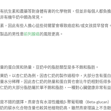
有抗生素和農藥等對身體有害的化學物質，但並非每個人都負擔
非有機牛奶中頗為常見。
素，因此有些人擔心這些荷爾蒙會導致癌症和/或女孩提早發育
製品的男性患
前列腺癌
的風險更高。
份量的蛋白質和熱量，豆奶中的脂肪類型是多不飽和脂肪。
果奶。以杏仁奶為例，因杏仁奶的製作過程中，大部分含有蛋白
量水分稀釋，因此杏仁奶的熱量和蛋白質也會比牛奶相對低得多
仁奶的大部分脂肪屬於單不飽和脂肪，一種對心臟健康非常有益
錯的選擇。燕麥含有水溶性纖維β-聚葡萄糖（Beta-glucan
奶的碳水化合物含量也較其他植物奶高。雖然燕麥理論上不含麩