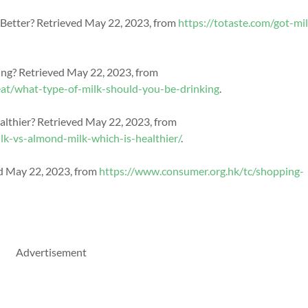
s Better? Retrieved May 22, 2023, from
https://totaste.com/got-mi
ing? Retrieved May 22, 2023, from
eat/what-type-of-milk-should-you-be-drinking
.
althier? Retrieved May 22, 2023, from
lk-vs-almond-milk-which-is-healthier/
.
ed
May 22, 2023
, from
https://www.consumer.org.hk/tc/shopping-
Advertisement