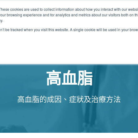
These cookies are used to collect information about how you interact with our webs
our browsing experience and for analytics and metrics about our visitors both on th
關於我們
我們的診所
計劃
資源
最
y.
on’t be tracked when you visit this website. A single cookie will be used in your b
我們的診所位置
高血脂
高血脂的成因、症狀及治療方法