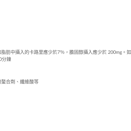
肪中攝入的卡路里應少於7％，膽固醇攝入應少於 200mg。
0分鐘
酸螯合劑、纖維酸等