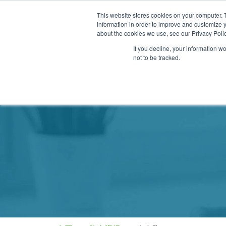
This website stores cookies on your computer. 
information in order to improve and customize y
about the cookies we use, see our Privacy Polic
If you decline, your information w
not to be tracked.
我們的醫護團隊