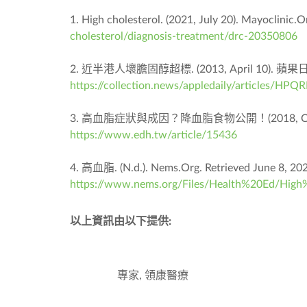
1. High cholesterol. (2021, July 20). Mayoclinic.O
cholesterol/diagnosis-treatment/drc-20350806
2. 近半港人壞膽固醇超標. (2013, April 10). 蘋果
https://collection.news/appledaily/artic
3. 高血脂症狀與成因？降血脂食物公開！(2018, October 
https://www.edh.tw/article/15436
4. 高血脂. (N.d.). Nems.Org. Retrieved June 8, 20
https://www.nems.org/Files/Health%20Ed/Hig
以上資訊由以下提供:
專家, 領康醫療