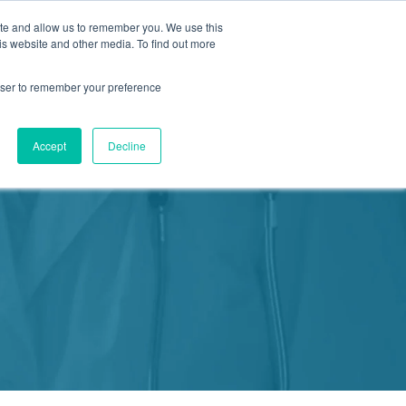
ite and allow us to remember you. We use this
is website and other media. To find out more
新活動
商店
2155 9055
預約
rowser to remember your preference
醫療服務
Accept
Decline
我們
我們