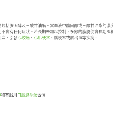
要包括膽固醇及三酸甘油酯。當血液中膽固醇或三酸甘油酯的濃
期不會有任何症狀。若長期未加以控制，多餘的脂肪便會長期囤
阻塞，引發
心絞痛
、
心肌梗塞
、腦梗塞或腦出血等疾病。
胖
和有服用
口服避孕藥
習慣