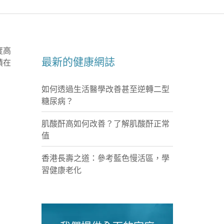
淺水灣
淺水灣
度高
The Pu
最新的健康網誌
積在
如何透過生活醫學改善甚至逆轉二型
我們
糖尿病？
肌酸酐高如何改善？了解肌酸酐正常
值
香港長壽之道：參考藍色慢活區，學
習健康老化
我們