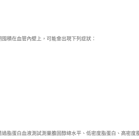
期囤積在血管內壁上，可能會出現下列症狀：
透過脂蛋白血液測試測量膽固醇總水平、低密度脂蛋白、高密度