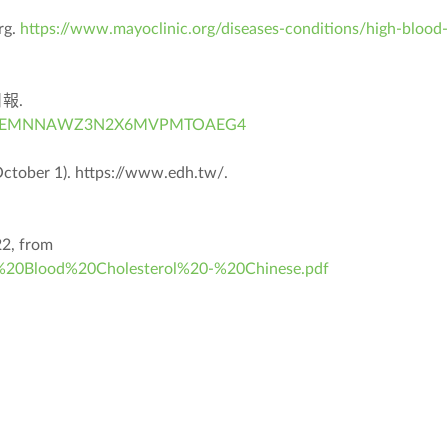
rg.
https://www.mayoclinic.org/diseases-conditions/high-blood-
日報.
les/HPQREMNNAWZ3N2X6MVPMTOAEG4
1). https://www.edh.tw/.
22, from
h%20Blood%20Cholesterol%20-%20Chinese.pdf