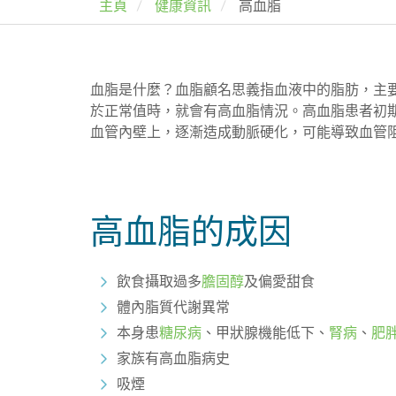
主頁
健康資訊
高血脂
血脂是什麼？血脂顧名思義指血液中的脂肪，主
於正常值時，就會有高血脂情況。高血脂患者初
血管內壁上，逐漸造成動脈硬化，可能導致血管
高血脂的成因
飲食攝取過多
膽固醇
及偏愛甜食
體內脂質代謝異常
本身患
糖尿病
、甲狀腺機能低下、
腎病
、
肥
家族有高血脂病史
吸煙