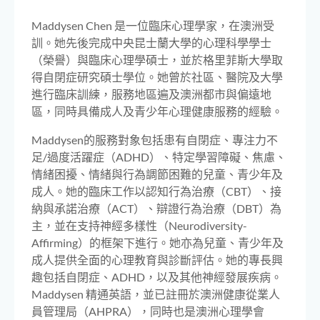
Maddysen Chen 是一位臨床心理學家，在澳洲受
訓。她先後完成中央昆士蘭大學的心理科學學士
（榮譽）與臨床心理學碩士，並於格里菲斯大學取
得自閉症研究碩士學位。她曾於社區、醫院及大學
進行臨床訓練，服務地區遍及澳洲都市與偏遠地
區，同時具備成人及青少年心理健康服務的經驗。
Maddysen的服務對象包括患有自閉症、專注力不
足/過度活躍症（ADHD）、特定學習障礙、焦慮、
情緒困擾、情緒與行為調節困難的兒童、青少年及
成人。她的臨床工作以認知行為治療（CBT）、接
納與承諾治療（ACT）、辯證行為治療（DBT）為
主，並在支持神經多樣性（Neurodiversity-
Affirming）的框架下進行。她亦為兒童、青少年及
成人提供全面的心理教育與診斷評估。她的專長興
趣包括自閉症、ADHD，以及其他神經發展疾病。
Maddysen 精通英語，並已註冊於澳洲健康從業人
員管理局（AHPRA），同時也是澳洲心理學會