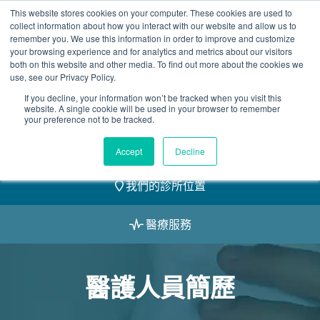
Skip
This website stores cookies on your computer. These cookies are used to
2155 9055
to
collect information about how you interact with our website and allow us to
remember you. We use this information in order to improve and customize
content
your browsing experience and for analytics and metrics about our visitors
both on this website and other media. To find out more about the cookies we
use, see our Privacy Policy.
If you decline, your information won’t be tracked when you visit this
website. A single cookie will be used in your browser to remember
預約
your preference not to be tracked.
我們的醫護團隊
Accept
Decline
我們的診所位置
醫療服務
醫護人員簡歷