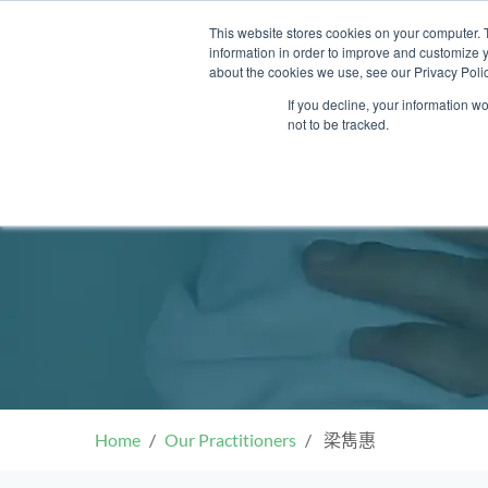
Skip
This website stores cookies on your computer. 
to
information in order to improve and customize y
content
about the cookies we use, see our Privacy Polic
If you decline, your information w
not to be tracked.
我們的醫護團隊
門診
健康診所
清水灣診所
OT&P Annerly Midwifes
中環
思康
中環
德己立街1號
后大道中16–18號新世
Clinic
香港新界壁屋清水灣道碧翠路牛奶
香
香港
香
0樓
公司購物中心1樓 6,7A,7B,8室
世紀
廈
樓
香港中環德己立街1號世紀廣場地
05–6室
期2
庫一樓
Home
Our Practitioners
梁雋惠