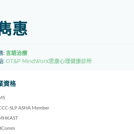
雋惠
務
:
言語治療
點:
OT&P MindWorX思康心理健康診所
業資格
MS
CCC-SLP ASHA Member
MHKAST
BComm