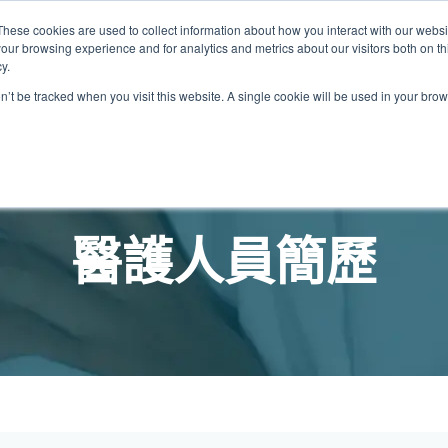
These cookies are used to collect information about how you interact with our webs
關於我們
我們的診所
計劃
資源
最
our browsing experience and for analytics and metrics about our visitors both on th
y.
on’t be tracked when you visit this website. A single cookie will be used in your b
我們的診所位置
普通科門診
心理健康診所
家庭醫生診所
體康物理治療診所
中環家庭醫生診所
中環專科門診
中環家庭醫生診所
中環家庭醫生診所
淺水灣診所
淺水灣診所
思康心理健康診所
淺水灣診所
中環普通科門診
領康
OT&
淺水
醫護人員簡歷
港中環德己立街1號
中環皇后大道中16–18號新世界大
港中環德己立街1號世紀廣場地庫一
香港中環德己立街1號
香港中環德己立街1號世紀廣場地
香港中環德己立街1號
香港中環德己立街1號世紀廣場地庫一
香港中環德己立街1號世紀廣場地庫一
淺水灣海灘道28號
淺水灣海灘道28號
香港中環德己立街1號
淺水灣海灘道28號
香港中環德己立街1號
香港
淺水
廣場5樓
世紀廣場6樓
庫一樓
世紀廣場20樓
樓
樓
The Pulse 2樓212號舖
The Pulse 2樓212號舖
世紀廣場6樓
The Pulse 2樓212號舖
世紀廣場5樓
樓
The
2樓2205–6室