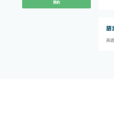
預約
語
英