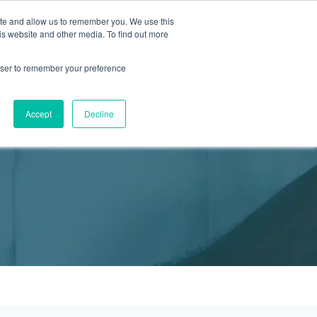
ite and allow us to remember you. We use this
2155 9055
新活動
商店
is website and other media. To find out more
預約
rowser to remember your preference
醫療服務
Accept
Decline
醫療的合作診所
P 安納利助產士診所
灣診所
中環專科門診
淺水灣診所
清水灣診所
清水灣診所
保健及醫美服務
清水灣診所
清水灣診所
中環德己立街1號世紀廣場地庫一
灣海灘道28號
香港中環德己立街1號
淺水灣海灘道28號
香港新界壁屋清水灣道碧翠路牛奶公司
香港新界壁屋清水灣道碧翠路牛奶公司
香港中環德己立街1號世紀廣場6樓603
香港新界壁
香港新界壁
 Pulse 2樓212號舖
世紀廣場20樓
The Pulse 2樓212號舖
購物中心1樓 6,7A,7B,8室
購物中心1樓 6,7A,7B,8室
室
公司購物中心1樓
公司購物中心1樓