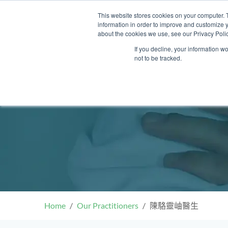
Skip
This website stores cookies on your computer. 
to
information in order to improve and customize y
content
about the cookies we use, see our Privacy Polic
If you decline, your information w
not to be tracked.
我們的醫護團隊
門診
健康診所
清水灣診所
OT&P Annerly Midwifes
中環
思康
中環
德己立街1號
后大道中16–18號新世
Clinic
香港新界壁屋清水灣道碧翠路牛奶
香
香港
香
0樓
公司購物中心1樓 6,7A,7B,8室
世紀
廈
樓
香港中環德己立街1號世紀廣場地
05–6室
期2
庫一樓
Home
Our Practitioners
陳駱靈岫醫生