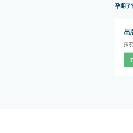
孕期子
出
探索