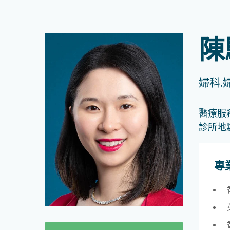
陳
婦科,
醫療服
診所地
專