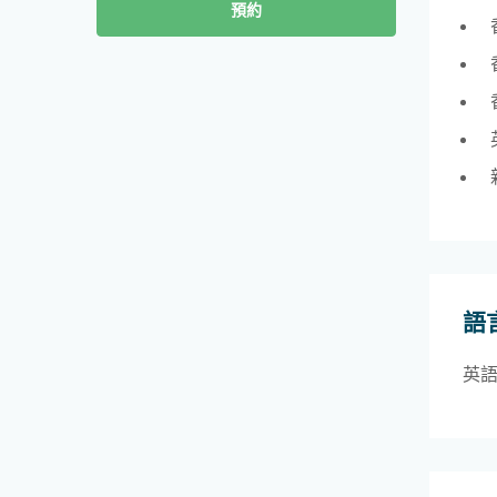
預約
語
英