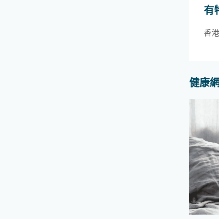
有
香
健康