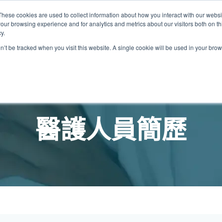
These cookies are used to collect information about how you interact with our webs
關於我們
我們的診所
計劃
資源
最
our browsing experience and for analytics and metrics about our visitors both on th
y.
on’t be tracked when you visit this website. A single cookie will be used in your b
我們的診所位置
普通科門診
心理健康診所
家庭醫生診所
體康物理治療診所
中環家庭醫生診所
中環專科門診
中環家庭醫生診所
中環家庭醫生診所
淺水灣診所
淺水灣診所
思康心理健康診所
淺水灣診所
中環普通科門診
領康
OT&
淺水
醫護人員簡歷
港中環德己立街1號
中環皇后大道中16–18號新世界大
港中環德己立街1號世紀廣場地庫一
香港中環德己立街1號
香港中環德己立街1號世紀廣場地
香港中環德己立街1號
香港中環德己立街1號世紀廣場地庫一
香港中環德己立街1號世紀廣場地庫一
淺水灣海灘道28號
淺水灣海灘道28號
香港中環德己立街1號
淺水灣海灘道28號
香港中環德己立街1號
香港
淺水
廣場5樓
世紀廣場6樓
庫一樓
世紀廣場20樓
樓
樓
The Pulse 2樓212號舖
The Pulse 2樓212號舖
世紀廣場6樓
The Pulse 2樓212號舖
世紀廣場5樓
樓
The
2樓2205–6室