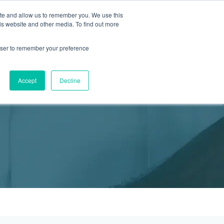
ite and allow us to remember you. We use this
2155 9055
新活動
商店
is website and other media. To find out more
預約
rowser to remember your preference
醫療服務
Accept
Decline
醫療的合作診所
P 安納利助產士診所
灣診所
中環專科門診
淺水灣診所
清水灣診所
清水灣診所
保健及醫美服務
清水灣診所
清水灣診所
中環德己立街1號世紀廣場地庫一
灣海灘道28號
香港中環德己立街1號
淺水灣海灘道28號
香港新界壁屋清水灣道碧翠路牛奶公司
香港新界壁屋清水灣道碧翠路牛奶公司
香港中環德己立街1號世紀廣場6樓603
香港新界壁
香港新界壁
 Pulse 2樓212號舖
世紀廣場20樓
The Pulse 2樓212號舖
購物中心1樓 6,7A,7B,8室
購物中心1樓 6,7A,7B,8室
室
公司購物中心1樓
公司購物中心1樓