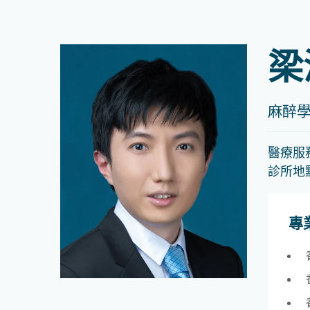
梁
麻醉
醫療服
診所地
專