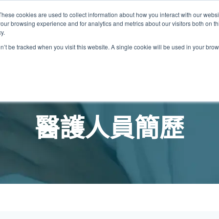
These cookies are used to collect information about how you interact with our webs
關於我們
我們的診所
計劃
資源
最
our browsing experience and for analytics and metrics about our visitors both on th
y.
on’t be tracked when you visit this website. A single cookie will be used in your b
我們的診所位置
普通科門診
心理健康診所
家庭醫生診所
體康物理治療診所
中環家庭醫生診所
中環專科門診
中環家庭醫生診所
中環家庭醫生診所
淺水灣診所
淺水灣診所
思康心理健康診所
淺水灣診所
中環普通科門診
領康
OT&
淺水
醫護人員簡歷
港中環德己立街1號
中環皇后大道中16–18號新世界大
港中環德己立街1號世紀廣場地庫一
香港中環德己立街1號
香港中環德己立街1號世紀廣場地
香港中環德己立街1號
香港中環德己立街1號世紀廣場地庫一
香港中環德己立街1號世紀廣場地庫一
淺水灣海灘道28號
淺水灣海灘道28號
香港中環德己立街1號
淺水灣海灘道28號
香港中環德己立街1號
香港
淺水
廣場5樓
世紀廣場6樓
庫一樓
世紀廣場20樓
樓
樓
The Pulse 2樓212號舖
The Pulse 2樓212號舖
世紀廣場6樓
The Pulse 2樓212號舖
世紀廣場5樓
樓
The
2樓2205–6室