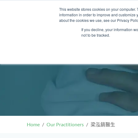
Skip
This website stores cookies on your computer. 
to
information in order to improve and customize y
content
about the cookies we use, see our Privacy Polic
If you decline, your information w
not to be tracked.
我們的醫護團隊
門診
健康診所
清水灣診所
OT&P Annerly Midwifes
中環
思康
中環
德己立街1號
后大道中16–18號新世
Clinic
香港新界壁屋清水灣道碧翠路牛奶
香
香港
香
0樓
公司購物中心1樓 6,7A,7B,8室
世紀
廈
樓
香港中環德己立街1號世紀廣場地
05–6室
期2
庫一樓
Home
Our Practitioners
梁泓鎬醫生