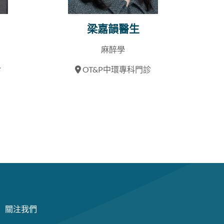
梁嘉韻醫生
麻醉學
診
OT&P中環專科門診
關注我們