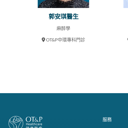
郭安琪醫生
麻醉學
OT&P中環專科門診
服務