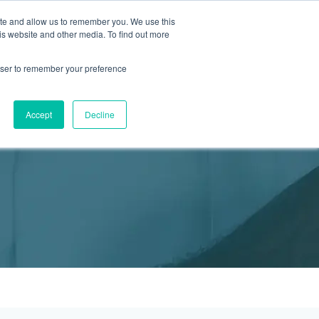
ite and allow us to remember you. We use this
2155 9055
新活動
商店
is website and other media. To find out more
預約
rowser to remember your preference
醫療服務
Accept
Decline
醫療的合作診所
P 安納利助產士診所
灣診所
中環專科門診
淺水灣診所
清水灣診所
清水灣診所
保健及醫美服務
清水灣診所
清水灣診所
中環德己立街1號世紀廣場地庫一
灣海灘道28號
香港中環德己立街1號
淺水灣海灘道28號
香港新界壁屋清水灣道碧翠路牛奶公司
香港新界壁屋清水灣道碧翠路牛奶公司
香港中環德己立街1號世紀廣場6樓603
香港新界壁
香港新界壁
 Pulse 2樓212號舖
世紀廣場20樓
The Pulse 2樓212號舖
購物中心1樓 6,7A,7B,8室
購物中心1樓 6,7A,7B,8室
室
公司購物中心1樓
公司購物中心1樓