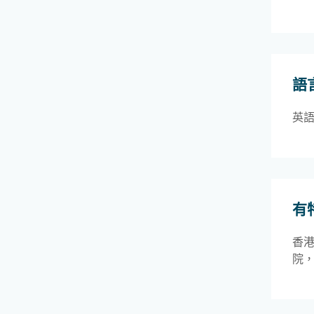
語
英
有
香
院