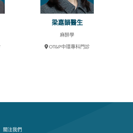
梁嘉韻醫生
麻醉學
診
OT&P中環專科門診
關注我們