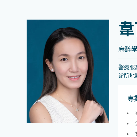
韋
麻醉
醫療服
診所地
專