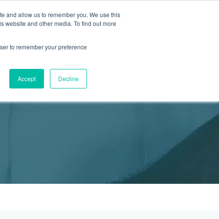
ite and allow us to remember you. We use this
2155 9055
新活動
商店
is website and other media. To find out more
預約
rowser to remember your preference
醫療服務
Accept
Decline
醫療的合作診所
P 安納利助產士診所
灣診所
中環專科門診
淺水灣診所
清水灣診所
清水灣診所
保健及醫美服務
清水灣診所
清水灣診所
中環德己立街1號世紀廣場地庫一
灣海灘道28號
香港中環德己立街1號
淺水灣海灘道28號
香港新界壁屋清水灣道碧翠路牛奶公司
香港新界壁屋清水灣道碧翠路牛奶公司
香港中環德己立街1號世紀廣場6樓603
香港新界壁
香港新界壁
 Pulse 2樓212號舖
世紀廣場20樓
The Pulse 2樓212號舖
購物中心1樓 6,7A,7B,8室
購物中心1樓 6,7A,7B,8室
室
公司購物中心1樓
公司購物中心1樓