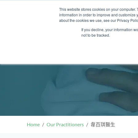
Skip
This website stores cookies on your computer. 
to
information in order to improve and customize y
content
about the cookies we use, see our Privacy Polic
If you decline, your information w
not to be tracked.
我們的醫護團隊
門診
健康診所
清水灣診所
OT&P Annerly Midwifes
中環
思康
中環
德己立街1號
后大道中16–18號新世
Clinic
香港新界壁屋清水灣道碧翠路牛奶
香
香港
香
0樓
公司購物中心1樓 6,7A,7B,8室
世紀
廈
樓
香港中環德己立街1號世紀廣場地
05–6室
期2
庫一樓
Home
Our Practitioners
韋百琪醫生