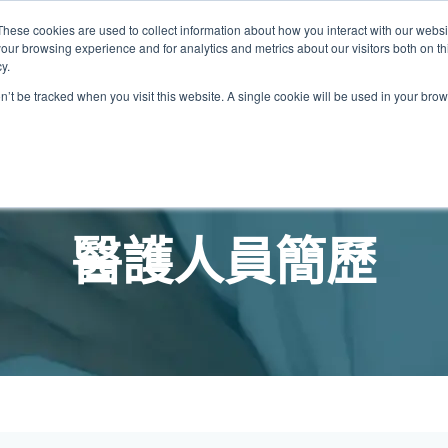
These cookies are used to collect information about how you interact with our webs
關於我們
我們的診所
計劃
資源
最
our browsing experience and for analytics and metrics about our visitors both on th
y.
on’t be tracked when you visit this website. A single cookie will be used in your b
我們的診所位置
普通科門診
心理健康診所
家庭醫生診所
體康物理治療診所
中環家庭醫生診所
中環專科門診
中環家庭醫生診所
中環家庭醫生診所
淺水灣診所
淺水灣診所
思康心理健康診所
淺水灣診所
中環普通科門診
領康
OT&
淺水
醫護人員簡歷
港中環德己立街1號
中環皇后大道中16–18號新世界大
港中環德己立街1號世紀廣場地庫一
香港中環德己立街1號
香港中環德己立街1號世紀廣場地
香港中環德己立街1號
香港中環德己立街1號世紀廣場地庫一
香港中環德己立街1號世紀廣場地庫一
淺水灣海灘道28號
淺水灣海灘道28號
香港中環德己立街1號
淺水灣海灘道28號
香港中環德己立街1號
香港
淺水
廣場5樓
世紀廣場6樓
庫一樓
世紀廣場20樓
樓
樓
The Pulse 2樓212號舖
The Pulse 2樓212號舖
世紀廣場6樓
The Pulse 2樓212號舖
世紀廣場5樓
樓
The
2樓2205–6室