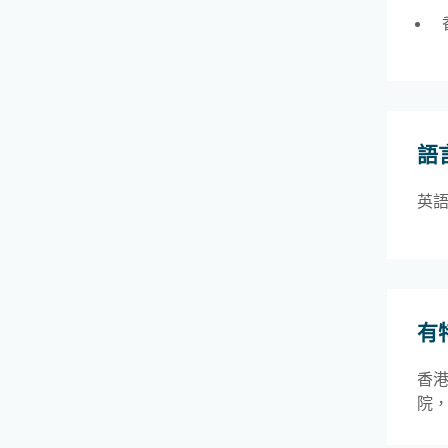
語
英
有
香
院