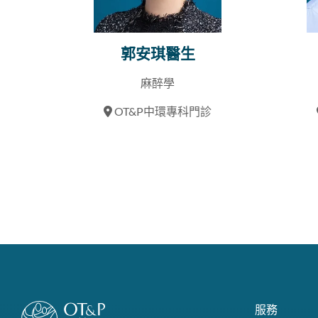
郭安琪醫生
麻醉學
OT&P中環專科門診
服務