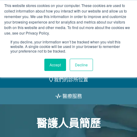
Skip
This website stores cookies on your computer. These cookies are used to
2155 9055
to
collect information about how you interact with our website and allow us to
remember you. We use this information in order to improve and customize
content
your browsing experience and for analytics and metrics about our visitors
both on this website and other media. To find out more about the cookies we
use, see our Privacy Policy.
If you decline, your information won’t be tracked when you visit this
website. A single cookie will be used in your browser to remember
預約
your preference not to be tracked.
我們的醫護團隊
Accept
Decline
我們的診所位置
醫療服務
醫護人員簡歷