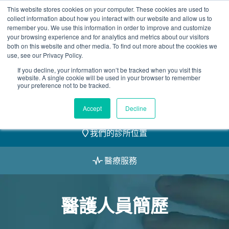
Skip
This website stores cookies on your computer. These cookies are used to
2155 9055
to
collect information about how you interact with our website and allow us to
remember you. We use this information in order to improve and customize
content
your browsing experience and for analytics and metrics about our visitors
both on this website and other media. To find out more about the cookies we
use, see our Privacy Policy.
If you decline, your information won’t be tracked when you visit this
website. A single cookie will be used in your browser to remember
預約
your preference not to be tracked.
我們的醫護團隊
Accept
Decline
我們的診所位置
醫療服務
醫護人員簡歷