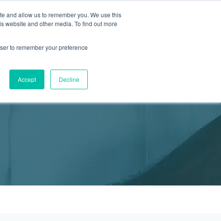
ite and allow us to remember you. We use this
2155 9055
新活動
商店
is website and other media. To find out more
預約
rowser to remember your preference
醫療服務
Accept
Decline
醫療的合作診所
P 安納利助產士診所
灣診所
中環專科門診
淺水灣診所
清水灣診所
清水灣診所
保健及醫美服務
清水灣診所
清水灣診所
中環德己立街1號世紀廣場地庫一
灣海灘道28號
香港中環德己立街1號
淺水灣海灘道28號
香港新界壁屋清水灣道碧翠路牛奶公司
香港新界壁屋清水灣道碧翠路牛奶公司
香港中環德己立街1號世紀廣場6樓603
香港新界壁
香港新界壁
 Pulse 2樓212號舖
世紀廣場20樓
The Pulse 2樓212號舖
購物中心1樓 6,7A,7B,8室
購物中心1樓 6,7A,7B,8室
室
公司購物中心1樓
公司購物中心1樓