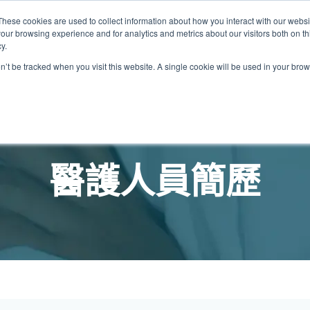
These cookies are used to collect information about how you interact with our webs
關於我們
我們的診所
計劃
資源
最
our browsing experience and for analytics and metrics about our visitors both on th
y.
on’t be tracked when you visit this website. A single cookie will be used in your b
我們的診所位置
普通科門診
心理健康診所
家庭醫生診所
體康物理治療診所
中環家庭醫生診所
中環專科門診
中環家庭醫生診所
中環家庭醫生診所
淺水灣診所
淺水灣診所
思康心理健康診所
淺水灣診所
中環普通科門診
領康
OT&
淺水
醫護人員簡歷
港中環德己立街1號
中環皇后大道中16–18號新世界大
港中環德己立街1號世紀廣場地庫一
香港中環德己立街1號
香港中環德己立街1號世紀廣場地
香港中環德己立街1號
香港中環德己立街1號世紀廣場地庫一
香港中環德己立街1號世紀廣場地庫一
淺水灣海灘道28號
淺水灣海灘道28號
香港中環德己立街1號
淺水灣海灘道28號
香港中環德己立街1號
香港
淺水
廣場5樓
世紀廣場6樓
庫一樓
世紀廣場20樓
樓
樓
The Pulse 2樓212號舖
The Pulse 2樓212號舖
世紀廣場6樓
The Pulse 2樓212號舖
世紀廣場5樓
樓
The
2樓2205–6室