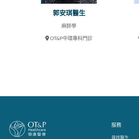
郭安琪醫生
麻醉學
OT&P中環專科門診
服務
尋找醫生