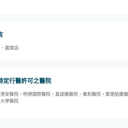
言
語，廣東話
特定行醫許可之醫院
港港安醫院，明德國際醫院，嘉諾撒醫院，養和醫院，聖德肋撒
文大學醫院