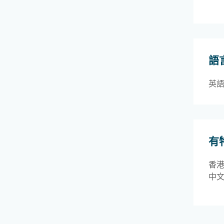
語
英
有
香
中