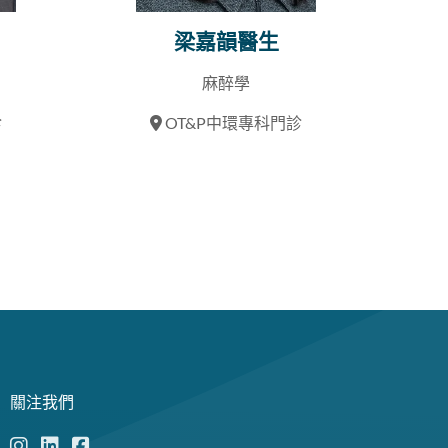
梁嘉韻醫生
麻醉學
診
OT&P中環專科門診
關注我們