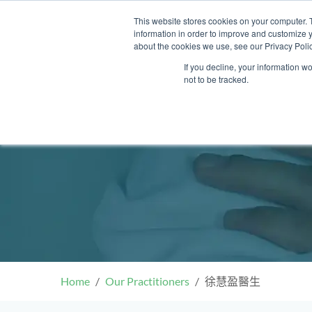
Skip
This website stores cookies on your computer. 
to
information in order to improve and customize y
content
about the cookies we use, see our Privacy Polic
If you decline, your information w
not to be tracked.
我們的醫護團隊
門診
健康診所
清水灣診所
OT&P Annerly Midwifes
中環
思康
中環
德己立街1號
后大道中16–18號新世
Clinic
香港新界壁屋清水灣道碧翠路牛奶
香
香港
香
0樓
公司購物中心1樓 6,7A,7B,8室
世紀
廈
樓
香港中環德己立街1號世紀廣場地
05–6室
期2
庫一樓
Home
Our Practitioners
徐慧盈醫生