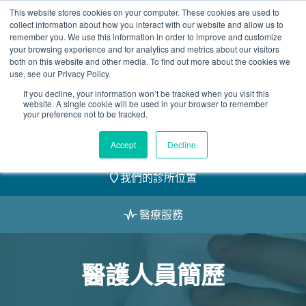
Skip
This website stores cookies on your computer. These cookies are used to
2155 9055
to
collect information about how you interact with our website and allow us to
remember you. We use this information in order to improve and customize
content
your browsing experience and for analytics and metrics about our visitors
both on this website and other media. To find out more about the cookies we
use, see our Privacy Policy.
If you decline, your information won’t be tracked when you visit this
website. A single cookie will be used in your browser to remember
預約
your preference not to be tracked.
我們的醫護團隊
Accept
Decline
我們的診所位置
醫療服務
醫護人員簡歷