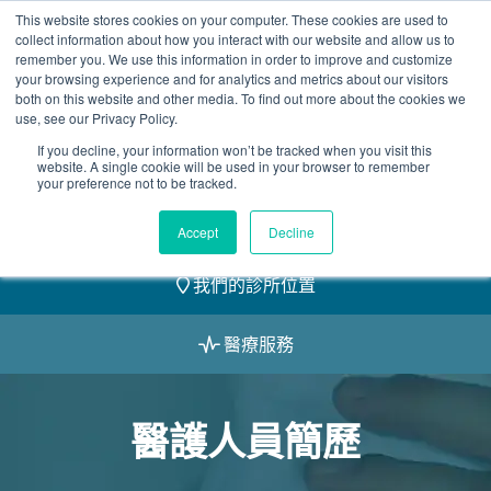
Skip
This website stores cookies on your computer. These cookies are used to
2155 9055
to
collect information about how you interact with our website and allow us to
remember you. We use this information in order to improve and customize
content
your browsing experience and for analytics and metrics about our visitors
both on this website and other media. To find out more about the cookies we
use, see our Privacy Policy.
If you decline, your information won’t be tracked when you visit this
website. A single cookie will be used in your browser to remember
預約
your preference not to be tracked.
我們的醫護團隊
Accept
Decline
我們的診所位置
醫療服務
醫護人員簡歷