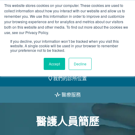
Skip
This website stores cookies on your computer. These cookies are used to
2155 9055
to
collect information about how you interact with our website and allow us to
remember you. We use this information in order to improve and customize
content
your browsing experience and for analytics and metrics about our visitors
both on this website and other media. To find out more about the cookies we
use, see our Privacy Policy.
If you decline, your information won’t be tracked when you visit this
website. A single cookie will be used in your browser to remember
預約
your preference not to be tracked.
我們的醫護團隊
Accept
Decline
我們的診所位置
醫療服務
醫護人員簡歷