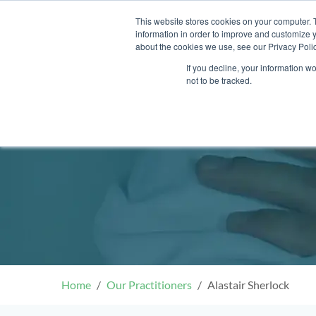
Skip
This website stores cookies on your computer. 
to
information in order to improve and customize y
content
about the cookies we use, see our Privacy Polic
If you decline, your information w
not to be tracked.
我們的醫護團隊
門診
健康診所
清水灣診所
OT&P Annerly Midwifes
中環
思康
中環
德己立街1號
后大道中16–18號新世
Clinic
香港新界壁屋清水灣道碧翠路牛奶
香
香港
香
0樓
公司購物中心1樓 6,7A,7B,8室
世紀
廈
樓
香港中環德己立街1號世紀廣場地
05–6室
期2
庫一樓
Home
Our Practitioners
Alastair Sherlock