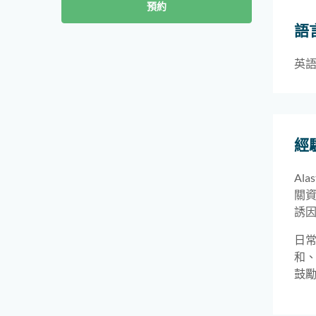
預約
語
英
經
Al
關資
誘
日常
和
鼓