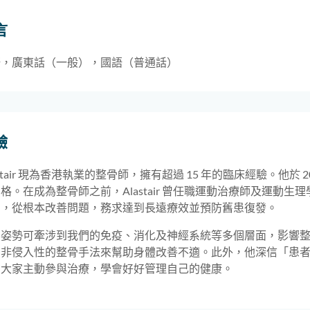
言
語，廣東話（一般），國語（普通話）
驗
astair 現為香港執業的整骨師，擁有超過 15 年的臨床經驗。他
格。在成為整骨師之前，Alastair 曾任職運動治療師及運動
因，從根本改善問題，務求達到長遠療效並預防舊患復發。
姿勢可牽涉到我們的免疫、消化及神經系統等多個層面，影響整體健康
、非侵入性的整骨手法來幫助身體改善不適。此外，他深信「患
勵大家主動參與治療，學會好好管理自己的健康。