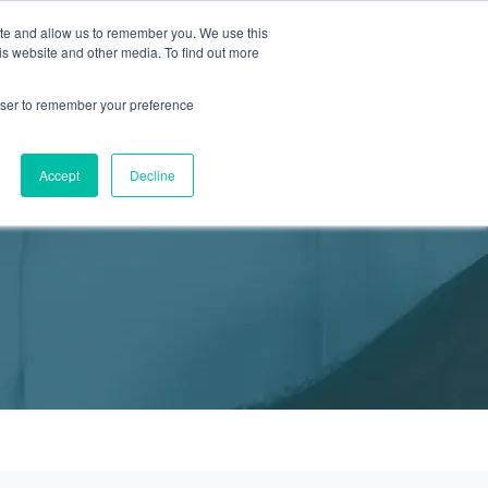
ite and allow us to remember you. We use this
2155 9055
新活動
商店
is website and other media. To find out more
預約
rowser to remember your preference
醫療服務
Accept
Decline
醫療的合作診所
P 安納利助產士診所
灣診所
中環專科門診
淺水灣診所
清水灣診所
清水灣診所
保健及醫美服務
清水灣診所
清水灣診所
中環德己立街1號世紀廣場地庫一
灣海灘道28號
香港中環德己立街1號
淺水灣海灘道28號
香港新界壁屋清水灣道碧翠路牛奶公司
香港新界壁屋清水灣道碧翠路牛奶公司
香港中環德己立街1號世紀廣場6樓603
香港新界壁
香港新界壁
 Pulse 2樓212號舖
世紀廣場20樓
The Pulse 2樓212號舖
購物中心1樓 6,7A,7B,8室
購物中心1樓 6,7A,7B,8室
室
公司購物中心1樓
公司購物中心1樓