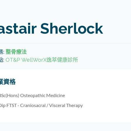
astair Sherlock
務
:
整骨療法
點:
OT&P WellWorX逸萃健康診所
業資格
BSc(Hons) Osteopathic Medicine
Dip FTST - Craniosacral / Visceral Therapy