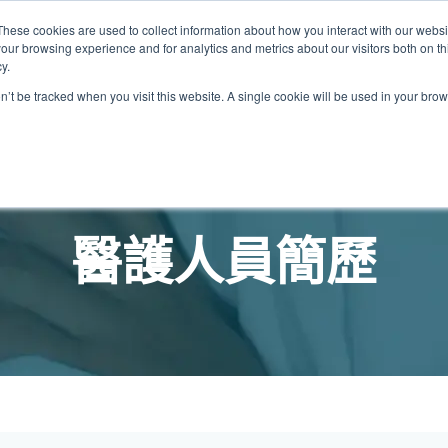
These cookies are used to collect information about how you interact with our webs
關於我們
我們的診所
計劃
資源
最
our browsing experience and for analytics and metrics about our visitors both on th
y.
on’t be tracked when you visit this website. A single cookie will be used in your b
我們的診所位置
普通科門診
心理健康診所
家庭醫生診所
體康物理治療診所
中環家庭醫生診所
中環專科門診
中環家庭醫生診所
中環家庭醫生診所
淺水灣診所
淺水灣診所
思康心理健康診所
淺水灣診所
中環普通科門診
領康
OT&
淺水
醫護人員簡歷
港中環德己立街1號
中環皇后大道中16–18號新世界大
港中環德己立街1號世紀廣場地庫一
香港中環德己立街1號
香港中環德己立街1號世紀廣場地
香港中環德己立街1號
香港中環德己立街1號世紀廣場地庫一
香港中環德己立街1號世紀廣場地庫一
淺水灣海灘道28號
淺水灣海灘道28號
香港中環德己立街1號
淺水灣海灘道28號
香港中環德己立街1號
香港
淺水
廣場5樓
世紀廣場6樓
庫一樓
世紀廣場20樓
樓
樓
The Pulse 2樓212號舖
The Pulse 2樓212號舖
世紀廣場6樓
The Pulse 2樓212號舖
世紀廣場5樓
樓
The
2樓2205–6室