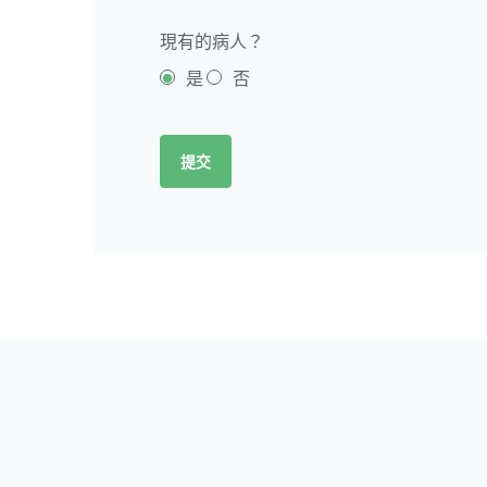
現有的病人？
是
否
提交