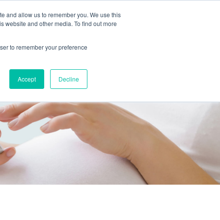
ite and allow us to remember you. We use this
2155 9055
新活動
商店
is website and other media. To find out more
預約
rowser to remember your preference
醫療服務
Accept
Decline
醫療的合作診所
P 安納利助產士診所
灣診所
中環專科門診
淺水灣診所
清水灣診所
清水灣診所
保健及醫美服務
清水灣診所
清水灣診所
中環德己立街1號世紀廣場地庫一
灣海灘道28號
香港中環德己立街1號
淺水灣海灘道28號
香港新界壁屋清水灣道碧翠路牛奶公司
香港新界壁屋清水灣道碧翠路牛奶公司
香港中環德己立街1號世紀廣場6樓603
香港新界壁
香港新界壁
 Pulse 2樓212號舖
世紀廣場20樓
The Pulse 2樓212號舖
購物中心1樓 6,7A,7B,8室
購物中心1樓 6,7A,7B,8室
室
公司購物中心1樓
公司購物中心1樓