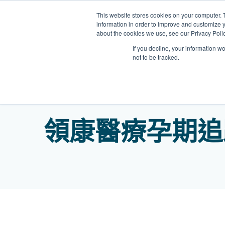
Skip
This website stores cookies on your computer. 
to
information in order to improve and customize y
content
about the cookies we use, see our Privacy Polic
If you decline, your information w
not to be tracked.
我們的醫護團隊
門診
健康診所
清水灣診所
OT&P Annerly Midwifes
中環
思康
中環
領康醫療孕期追
德己立街1號
后大道中16–18號新世
Clinic
香港新界壁屋清水灣道碧翠路牛奶
香
香港
香
0樓
公司購物中心1樓 6,7A,7B,8室
世紀
廈
樓
香港中環德己立街1號世紀廣場地
05–6室
期2
庫一樓