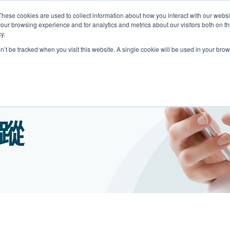
These cookies are used to collect information about how you interact with our webs
關於我們
我們的診所
計劃
資源
最
our browsing experience and for analytics and metrics about our visitors both on th
y.
on’t be tracked when you visit this website. A single cookie will be used in your b
我們的診所位置
普通科門診
心理健康診所
家庭醫生診所
體康物理治療診所
中環家庭醫生診所
中環專科門診
中環家庭醫生診所
中環家庭醫生診所
淺水灣診所
淺水灣診所
思康心理健康診所
淺水灣診所
中環普通科門診
領康
OT&
淺水
蹤
港中環德己立街1號
中環皇后大道中16–18號新世界大
港中環德己立街1號世紀廣場地庫一
香港中環德己立街1號
香港中環德己立街1號世紀廣場地
香港中環德己立街1號
香港中環德己立街1號世紀廣場地庫一
香港中環德己立街1號世紀廣場地庫一
淺水灣海灘道28號
淺水灣海灘道28號
香港中環德己立街1號
淺水灣海灘道28號
香港中環德己立街1號
香港
淺水
廣場5樓
世紀廣場6樓
庫一樓
世紀廣場20樓
樓
樓
The Pulse 2樓212號舖
The Pulse 2樓212號舖
世紀廣場6樓
The Pulse 2樓212號舖
世紀廣場5樓
樓
The
2樓2205–6室