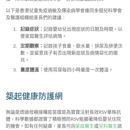
以下是香港兒童免疫過敏及傳染病學會連同多個兒科學會
及醫護組織給家長們的建議：
記錄症狀：
記錄嬰幼兒出現症狀的日期及時間，以
便家庭醫生評估病情。
定期觀察：
記錄孩子食量、飲水量、排尿及排便次
數，並留意孩子有否出現新症狀及病情惡化的徵
兆。
量度體溫：
使用耳探每四小時量度一次體溫。
築起健康防護網
無論是透過母親接種疫苗還是為寶寶注射長效RSV單株抗
體，科學數據都證實了積極預防RSV能顯著降低嬰兒住院
的機會。如有任何疑慮，家長可向
家庭醫生
或
兒科醫生
諮