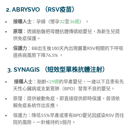
2. ABRYSVO （RSV疫苗）
接種人士
：孕婦（懷孕
32
至
36週
） 。
原理
：透過胎盤把母體抗體傳遞給嬰兒，為新生兒提
供免疫保護。
保護力
：BB出生後180天內出現嚴重RSV相關的下呼吸
道疾病風險下降76.5% 。
3. SYNAGIS （短效型單株抗體注射）
接種人士
：胎齡<
29週
的早產嬰兒、一歲以下且患有先
天性心臟病或支氣管肺（BPD）發育不良的嬰兒。
原理：提供被動免疫，即直接提供即時保護，毋須依
賴免疫系統作出反應。
保護力：降低55%早產或患有BPD嬰兒因感染RSV 而住
院的風險，一針維持約1個月。