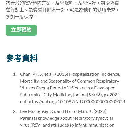
詢合適的RSV預防方案，及早規劃、及早保護，讓愛落實
在行動上。為寶寶打好這一針，就是為他們的健康未來，
多加一層保障。
立即預約
參考資料
Chan, P.K.S., et al., (2015) Hospitalization Incidence,
Mortality, and Seasonality of Common Respiratory
Viruses Over a Period of 15 Years in a Developed
Subtropical City. Medicine, [online] 94(46), p.e2024.
doi:https://doi.org/10.1097/MD.0000000000002024.
‌Lee Mortensen, G. and Harrod-Lui, K, (2022)
Parental knowledge about respiratory syncytial
virus (RSV) and attitudes to infant immunization