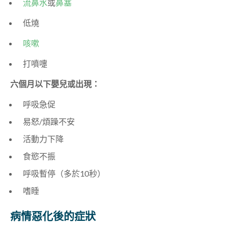
流鼻水
或
鼻塞
低燒
咳嗽
打噴嚏
六個月以下嬰兒或出現：
呼吸急促
易怒/煩躁不安
活動力下降
食慾不振
呼吸暫停（多於10秒）
嗜睡
病情惡化後的症狀