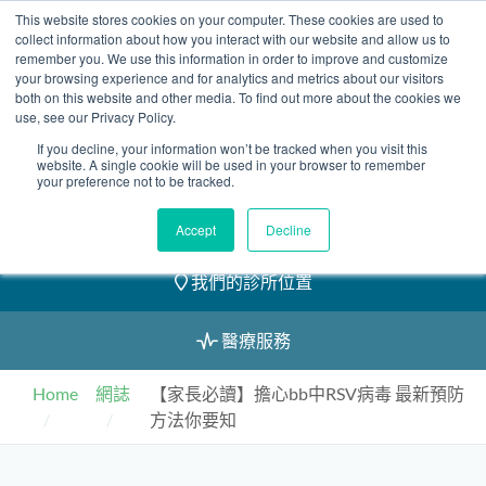
Skip
This website stores cookies on your computer. These cookies are used to
2155 9055
to
collect information about how you interact with our website and allow us to
remember you. We use this information in order to improve and customize
content
your browsing experience and for analytics and metrics about our visitors
both on this website and other media. To find out more about the cookies we
use, see our Privacy Policy.
If you decline, your information won’t be tracked when you visit this
website. A single cookie will be used in your browser to remember
預約
your preference not to be tracked.
我們的醫護團隊
Accept
Decline
我們的診所位置
醫療服務
Home
網誌
【家長必讀】擔心bb中RSV病毒 最新預防
方法你要知