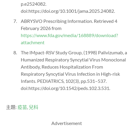
p.e2524082.
doi:https://doi.org/10.1001/jama.2025.24082.
ABRYSVO Prescribing Information. Retrieved 4
February 2026 from
https://www.fda.gov/media/168889/download?
attachment
The IMpact-RSV Study Group, (1998) Palivizumab, a
Humanized Respiratory Syncytial Virus Monoclonal
Antibody, Reduces Hospitalization From
Respiratory Syncytial Virus Infection in High-risk
Infants. PEDIATRICS, 102(3), pp.531–537.
doi:https://doi.org/10.1542/peds.102.3.531.
主題:
疫苗
,
兒科
Advertisement