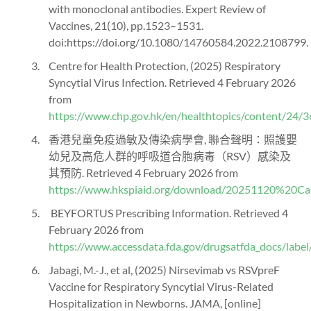
with monoclonal antibodies. Expert Review of
Vaccines, 21(10), pp.1523–1531.
doi:https://doi.org/10.1080/14760584.2022.2108799.
Centre for Health Protection, (2025) Respiratory
Syncytial Virus Infection. Retrieved 4 February 2026
from
https://www.chp.gov.hk/en/healthtopics/content/24/3
香港兒童免疫過敏及傳染病學會, 聯合聲明：照護嬰
幼兒及高危人群的呼吸道合胞病毒（RSV）感染及
其預防. Retrieved 4 February 2026 from
https://www.hkspiaid.org/download/20251
BEYFORTUS Prescribing Information. Retrieved 4
February 2026 from
https://www.accessdata.fda.gov/drugsatfda_docs/labe
Jabagi, M.-J., et al, (2025) Nirsevimab vs RSVpreF
Vaccine for Respiratory Syncytial Virus-Related
Hospitalization in Newborns. JAMA, [online]