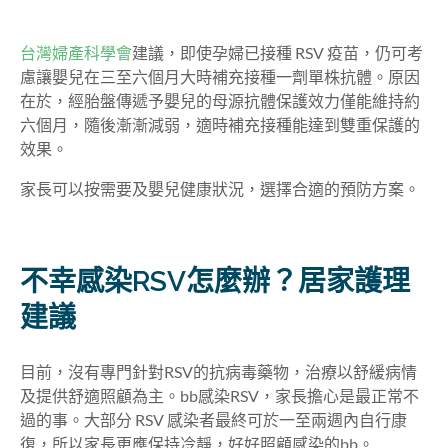
台灣婦產科學會
建議，即使孕婦已接種 RSV 疫苗，仍可考
慮讓嬰兒在三至六個月大時補充接種一劑單株抗體。原因
在於，經胎盤傳遞予嬰兒的母源抗體保護效力僅能維持約
六個月，隨後漸漸減弱，適時補充接種能達到雙重保護的
效果。
家長可以按需要及嬰兒健康狀況，選擇合適的預防方案。
不幸感染RSV怎麼辦？居家護理
建議
目前，沒有專門針對RSV的抗病毒藥物，治療以舒緩病情
及提供舒適照顧為主。bb感染RSV，家長擔心是最正常不
過的事。大部分 RSV 感染者最終可於一至兩週內自行康
復，所以家長更應保持冷靜，好好照顧感染的bb。