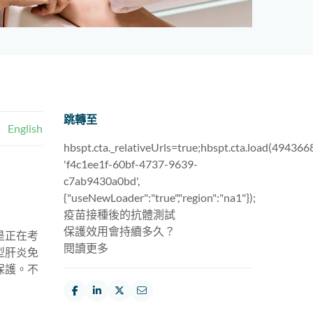
跳轉至
English
hbspt.cta._relativeUrls=true;hbspt.cta.load(4943668
'f4c1ee1f-60bf-4737-9639-
c7ab9430a0bd',
{"useNewLoader":"true","region":"na1"});
疫苗接種後的抗體測試
保護效用會持續多久？
是正在考
閱讀更多
型肝炎免
保護。不