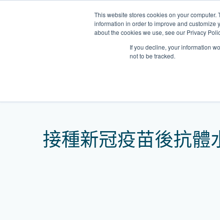
Skip
This website stores cookies on your computer. 
to
information in order to improve and customize y
content
about the cookies we use, see our Privacy Polic
If you decline, your information w
not to be tracked.
我們的醫護團隊
Home
網誌
接種新冠疫苗後抗體水平測試
門診
健康診所
清水灣診所
OT&P Annerly Midwifes
中環
思康
中環
德己立街1號
后大道中16–18號新世
Clinic
香港新界壁屋清水灣道碧翠路牛奶
香
香港
香
接種新冠疫苗後抗體
0樓
公司購物中心1樓 6,7A,7B,8室
世紀
廈
樓
香港中環德己立街1號世紀廣場地
05–6室
期2
庫一樓