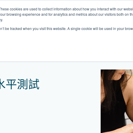
These cookies are used to collect information about how you interact with our webs
關於我們
我們的診所
計劃
資源
最
our browsing experience and for analytics and metrics about our visitors both on th
y.
on’t be tracked when you visit this website. A single cookie will be used in your b
我們的診所位置
普通科門診
心理健康診所
家庭醫生診所
體康物理治療診所
中環家庭醫生診所
中環專科門診
中環家庭醫生診所
中環家庭醫生診所
淺水灣診所
淺水灣診所
思康心理健康診所
淺水灣診所
中環普通科門診
領康
OT&
淺水
港中環德己立街1號
中環皇后大道中16–18號新世界大
港中環德己立街1號世紀廣場地庫一
香港中環德己立街1號
香港中環德己立街1號世紀廣場地
香港中環德己立街1號
香港中環德己立街1號世紀廣場地庫一
香港中環德己立街1號世紀廣場地庫一
淺水灣海灘道28號
淺水灣海灘道28號
香港中環德己立街1號
淺水灣海灘道28號
香港中環德己立街1號
香港
淺水
水平測試
廣場5樓
世紀廣場6樓
庫一樓
世紀廣場20樓
樓
樓
The Pulse 2樓212號舖
The Pulse 2樓212號舖
世紀廣場6樓
The Pulse 2樓212號舖
世紀廣場5樓
樓
The
2樓2205–6室