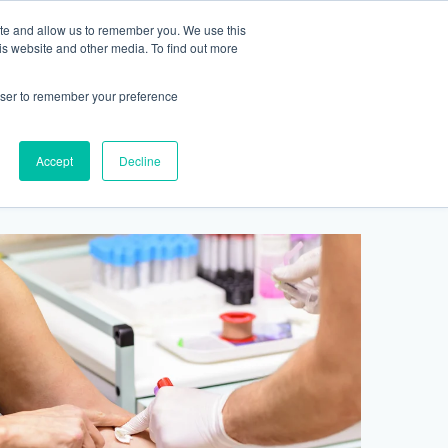
ite and allow us to remember you. We use this
2155 9055
新活動
商店
is website and other media. To find out more
預約
rowser to remember your preference
醫療服務
Accept
Decline
醫療的合作診所
P 安納利助產士診所
灣診所
中環專科門診
淺水灣診所
清水灣診所
清水灣診所
保健及醫美服務
清水灣診所
清水灣診所
中環德己立街1號世紀廣場地庫一
灣海灘道28號
香港中環德己立街1號
淺水灣海灘道28號
香港新界壁屋清水灣道碧翠路牛奶公司
香港新界壁屋清水灣道碧翠路牛奶公司
香港中環德己立街1號世紀廣場6樓603
香港新界壁
香港新界壁
 Pulse 2樓212號舖
世紀廣場20樓
The Pulse 2樓212號舖
購物中心1樓 6,7A,7B,8室
購物中心1樓 6,7A,7B,8室
室
公司購物中心1樓
公司購物中心1樓