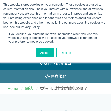
Skip
This website stores cookies on your computer. These cookies are used to
2155 9055
to
collect information about how you interact with our website and allow us to
remember you. We use this information in order to improve and customize
content
your browsing experience and for analytics and metrics about our visitors
both on this website and other media. To find out more about the cookies we
use, see our Privacy Policy.
If you decline, your information won’t be tracked when you visit this
預約
website. A single cookie will be used in your browser to remember
your preference not to be tracked.
我們的醫護團隊
Accept
Decline
我們的診所位置
醫療服務
Home
網誌
香港可以達致群體免疫嗎？