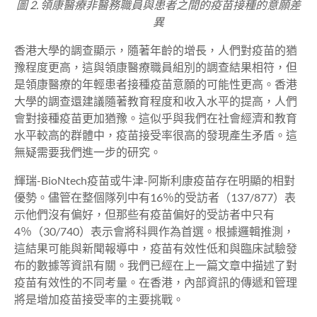
圖 2. 領康醫療非醫務職員與患者之間的疫苗接種的意願差
異
香港大學的調查顯示，隨著年齡的增長，人們對疫苗的猶
豫程度更高，這與領康醫療職員組別的調查結果相符，但
是領康醫療的年輕患者接種疫苗意願的可能性更高。香港
大學的調查還建議隨著教育程度和收入水平的提高，人們
會對接種疫苗更加猶豫。這似乎與我們在社會經濟和教育
水平較高的群體中，疫苗接受率很高的發現產生矛盾。這
無疑需要我們進一步的研究。
輝瑞-BioNtech疫苗或牛津-阿斯利康疫苗存在明顯的相對
優勢。儘管在整個隊列中有16％的受訪者（137/877）表
示他們沒有偏好，但那些有疫苗偏好的受訪者中只有
4％（30/740）表示會將科興作為首選。根據邏輯推測，
這結果可能與新聞報導中，疫苗有效性低和與臨床試驗發
布的數據等資訊有關。我們已經在上一篇文章中描述了對
疫苗有效性的不同考量。在香港，內部資訊的傳遞和管理
將是增加疫苗接受率的主要挑戰。