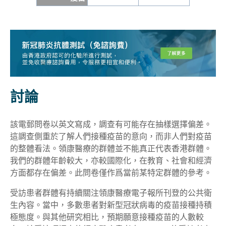
討論
該電郵問卷以英文寫成，調查有可能存在抽樣選擇偏差。
這調查側重於了解人們接種疫苗的意向，而非人們對疫苗
的整體看法。領康醫療的群體並不能真正代表香港群體。
我們的群體年齡較大，亦較國際化，在教育、社會和經濟
方面都存在偏差。此問卷僅作爲當前某特定群體的參考。
受訪患者群體有持續關注領康醫療電子報所刊登的公共衛
生內容。當中，多數患者對新型冠狀病毒的疫苗接種持積
極態度。與其他研究相比，預期願意接種疫苗的人數較