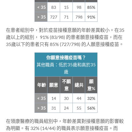
< 35
83
15
98
85%
> 35
727
71
798
91%
在患者組別中，對於疫苗接種意願的年齡差異較小。在35
歲以上的組別， 91% (83/98) 的患者願意接種疫苗，而在
35歲以下的患者只有 85% (727/798) 的人願意接種疫苗。
你願意接種疫苗嗎？
其他職員：低於35歲和高於35
歲
不願
願
年齡
願意
總共
意
意%
< 35
14
30
44
32%
> 35
31
24
55
56%
在領康醫療的職員組別中，年齡差異對接種意願的影響較
為明顯。有 32% (14/44) 的職員表示願意接種疫苗。而