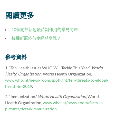
閱讀更多
10個關於新冠疫苗副作用的常見問題
接種新冠疫苗令經期變亂？
參考資料
1. “Ten Health Issues WHO Will Tackle This Year.”
World
Health Organization
, World Health Organization,
www.who.int/news-room/spotlight/ten-threats-to-global-
health-in-2019
.
2. “Immunization.”
World Health Organization
, World
Health Organization,
www.who.int/news-room/facts-in-
pictures/detail/immunization
.