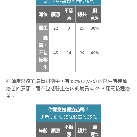
醫生和非醫務人員的職員
不願
願
職位
願意
總共
意
意%
醫生
22
3
25
88%
職
員，
不包
45
54
99
45%
括醫
生
在領康醫療的職員組別中，有 88% (22/25) 的醫生有接種
疫苗的意願，而不包括醫生在内的職員有 45% 願意接種疫
苗。
你願意接種疫苗嗎？
患者：低於35歲和高於35歲
不願
願
年齡
願意
總共
意
意%