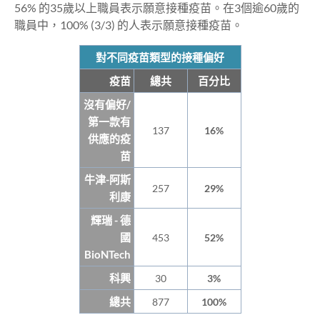
56% 的35歲以上職員表示願意接種疫苗。在3個逾60歲的
職員中，100% (3/3) 的人表示願意接種疫苗。
對不同疫苗類型的接種偏好
疫苗
總共
百分比
沒有偏好/
第一款有
137
16%
供應的疫
苗
牛津-阿斯
257
29%
利康
輝瑞 - 德
國
453
52%
BioNTech
科興
30
3%
總共
877
100%