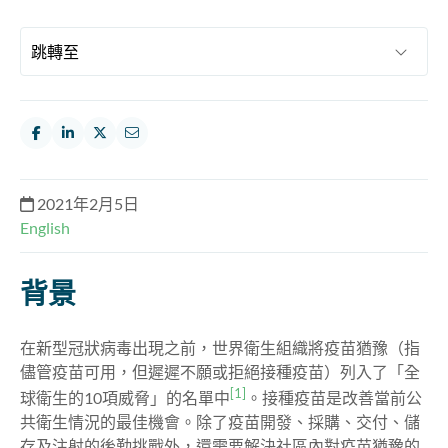
2021年2月5日
English
背景
在新型冠狀病毒出現之前，世界衛生組織將疫苗猶豫（指
儘管疫苗可用，但遲遲不願或拒絕接種疫苗）列入了
「全
[1]
球衛生的10項威脅」的名單中
。接種疫苗是改善當前公
共衛生情況的最佳機會。除了疫苗開發、採購、交付、儲
存及注射的後勤挑戰外，還需要解決社區內對疫苗猶豫的