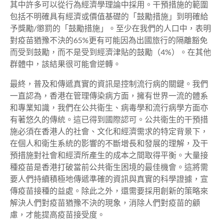
其中許多可以從行為經濟學理論中採用。干預措施的範圍
包括不明確具有經濟或價值基礎的
「鼓勵措施」
到明確給
予獎勵/懲罰的
「鼓勵措施」
。至少在我們的人口中，表明
對疫苗猶豫不決的65%更有可能因為出國旅行的隔離豁免
而受到鼓勵，而不是受到經濟津貼的鼓勵（4%）。在其他
群體中，該結果很可能會逆轉。
最終，普及和傳遞真實的資訊是控制流行病的關鍵。我們
一直認為，香港在管理傳染病方面，擁有世界一流的體系
和專業知識，我們在公共衛生、病毒學和流行病學方面亦
有著悠久的傳統。這已得到國際認可。公共衛生的干預措
施必須在香港人的社會、文化和經濟需求的特定背景下，
在個人和衛生系統的影響的不斷增長和發展的理解，及干
預措施對社會和經濟所產生的成本之間取得平衡。大量接
種疫苗是香港打破當前公共衛生困境的最佳機會。這將需
要人們持續積極地傳遞準確的資訊與真實的科學證據，宣
傳疫苗接種的益處。除此之外，還需要採用創新的策略來
解決人們對疫苗猶豫不決的現象，消除人們對疫苗的顧
慮，才能提高疫苗接受度。