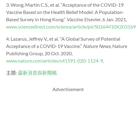
3. Wong, Martin C.S., et al. “Acceptance of the COVID-19
Vaccine Based on the Health Belief Model: A Population-
Based Survey in Hong Kong.”
Vaccine
, Elsevier, 6 Jan. 2021,
www.sciencedirect.com/science/article/pii/S0264410X20316
4. Lazarus, Jeffrey V., et al. “A Global Survey of Potential
Acceptance of a COVID-19 Vaccine.”
Nature News
, Nature
Publishing Group, 20 Oct. 2020,
www.nature.com/articles/s41591-020-1124-9
.
主題:
最新消息與新聞稿
Advertisement