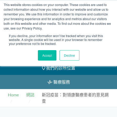
Skip
This website stores cookies on your computer. These cookies are used to
2155 9055
to
collect information about how you interact with our website and allow us to
remember you. We use this information in order to improve and customize
content
your browsing experience and for analytics and metrics about our visitors
both on this website and other media. To find out more about the cookies we
use, see our Privacy Policy.
If you decline, your information won’t be tracked when you visit this
website. A single cookie will be used in your browser to remember
預約
your preference not to be tracked.
我們的醫護團隊
Accept
Decline
我們的診所位置
醫療服務
Home
網誌
新冠疫苗：對領康醫療患者的意見調
查