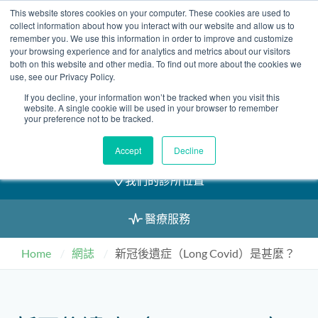
Skip
This website stores cookies on your computer. These cookies are used to
2155 9055
to
collect information about how you interact with our website and allow us to
remember you. We use this information in order to improve and customize
content
your browsing experience and for analytics and metrics about our visitors
both on this website and other media. To find out more about the cookies we
use, see our Privacy Policy.
If you decline, your information won’t be tracked when you visit this
預約
website. A single cookie will be used in your browser to remember
your preference not to be tracked.
我們的醫護團隊
Accept
Decline
我們的診所位置
醫療服務
Home
網誌
新冠後遺症（Long Covid）是甚麼？