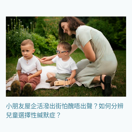
小朋友屋企活潑出街怕醜唔出聲？如何分辨
兒童選擇性緘默症？