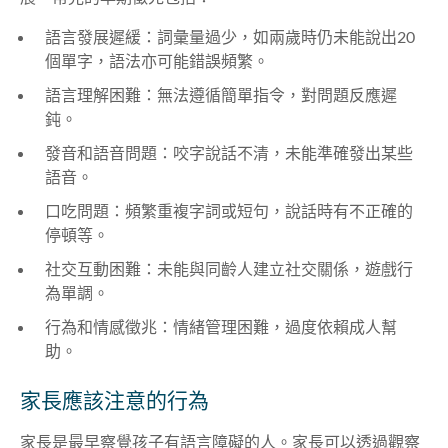
語言發展遲緩：詞彙量過少，如兩歲時仍未能說出20
個單字，語法亦可能錯誤頻繁。
語言理解困難：無法遵循簡單指令，對問題反應遲
鈍。
發音和語音問題：咬字說話不清，未能準確發出某些
語音。
口吃問題：頻繁重複字詞或短句，說話時有不正確的
停頓等。
社交互動困難：未能與同齡人建立社交關係，遊戲行
為單調。
行為和情感徵兆：情緒管理困難，過度依賴成人幫
助。
家長應該注意的行為
家長是最早察覺孩子有語言障礙的人。家長可以透過觀察