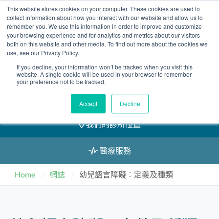
Skip
This website stores cookies on your computer. These cookies are used to
2155 9055
to
collect information about how you interact with our website and allow us to
remember you. We use this information in order to improve and customize
content
your browsing experience and for analytics and metrics about our visitors
both on this website and other media. To find out more about the cookies we
use, see our Privacy Policy.
If you decline, your information won’t be tracked when you visit this
預約
website. A single cookie will be used in your browser to remember
your preference not to be tracked.
我們的醫護團隊
Accept
Decline
我們的診所位置
醫療服務
Home
網誌
幼兒語言障礙︰定義及種類