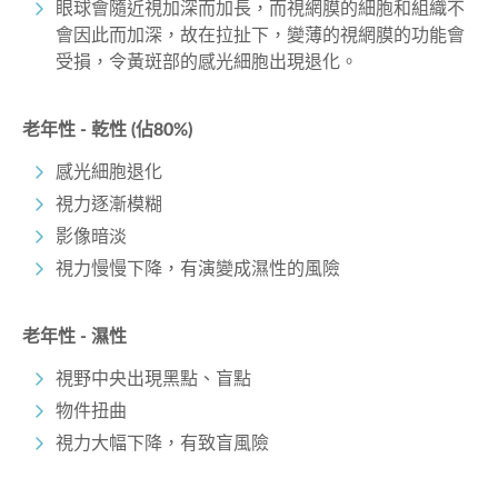
眼球會隨近視加深而加長，而視網膜的細胞和組織不
會因此而加深，故在拉扯下，變薄的視網膜的功能會
受損，令黃斑部的感光細胞出現退化。
老年性 - 乾性 (佔80%)
感光細胞退化
視力逐漸模糊
影像暗淡
視力慢慢下降，有演變成濕性的風險
老年性 - 濕性
視野中央出現黑點、盲點
物件扭曲
視力大幅下降，有致盲風險