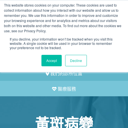
This website stores cookies on your computer. These cookies are used to
2155 9055
collect information about how you interact with our website and allow us to
remember you. We use this information in order to improve and customize
your browsing experience and for analytics and metrics about our visitors
both on this website and other media. To find out more about the cookies we
use, see our Privacy Policy.
If you decline, your information won’t be tracked when you visit this
website. A single cookie will be used in your browser to remember
預約
your preference not to be tracked.
我們的醫護團隊
Accept
Decline
我們的診所位置
醫療服務
黃斑病變