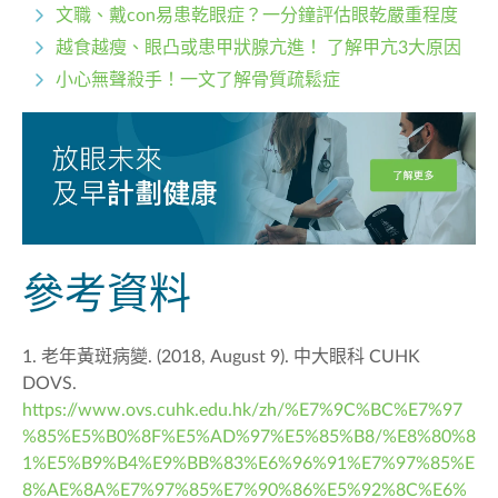
文職、戴con易患乾眼症？一分鐘評估眼乾嚴重程度
越食越瘦、眼凸或患甲狀腺亢進！ 了解甲亢3大原因
小心無聲殺手！一文了解骨質疏鬆症
參考資料
1. 老年黃斑病變. (2018, August 9). 中大眼科 CUHK
DOVS.
https://www.ovs.cuhk.edu.hk/zh/%E7%9C%BC%E7%97
%85%E5%B0%8F%E5%AD%97%E5%85%B8/%E8%80%8
1%E5%B9%B4%E9%BB%83%E6%96%91%E7%97%85%E
8%AE%8A%E7%97%85%E7%90%86%E5%92%8C%E6%