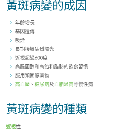
黃斑病變的成因
年齡增長
基因遺傳
吸煙
長期接觸猛烈陽光
近視超過600度
高膽固醇和高飽和脂肪的飲食習慣
服用類固醇藥物
高血壓
、
糖尿病
及
血脂過高
等慢性病
黃斑病變的種類
近視
性