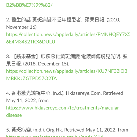
B2%BB%E7%99%82/
2. 醫生的話 黃斑病變不乏年輕患者.
蘋果日報. (2010,
November 16).
https://collection.news/appledaily/articles/FMNHQEY7X5
6E4M34S2TKX6DULU
3. 【蘋果基金】眼疾惡化黃斑病變 電鍍師傅盼見光明.
蘋
果日報. (2018, December 15).
https://collection.news/appledaily/articles/KU7NF32IO3
MBKKJZGTPD57O2TA
4. 香港激光矯視中心. (n.d.). Hklasereye.Com. Retrieved
May 11, 2022, from
https://www.hklasereye.com/tc/treatments/macular-
disease
5. 黃斑病變. (n.d.). Org.Hk. Retrieved May 11, 2022, from