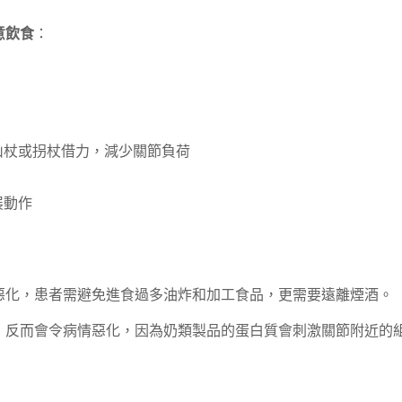
意飲食
：
山杖或拐杖借力，減少關節負荷
展動作
惡化，患者需避免進食過多油炸和加工食品，更需要遠離煙酒。
，反而會令病情惡化，因為奶類製品的蛋白質會刺激關節附近的