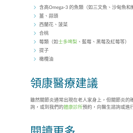
含高Omega-3 的魚類（如三文魚、沙甸魚
薑、蒜頭
西蘭花、菠菜
合桃
莓類（如
士多啤梨
、藍莓、黑莓及紅莓等）
提子
橄欖油
領康醫療建議
雖然關節炎通常出現在老人家身上，但關節炎的
詢，或到我們的
體康診所
預約，向醫生諮詢或進
閱讀更多