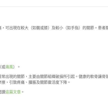
痛，可出現在較大（如髖或膝）及較小（如手指）的關節。患者
（或
痛風
）。
經常出現的關節，主要由關節組織破損所引起。健康的軟骨讓骨
摩擦，引致疼痛、腫脹及關節靈活度下降。
閱讀
這篇文章
。