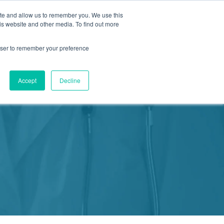
ite and allow us to remember you. We use this
is website and other media. To find out more
新活動
商店
2155 9055
預約
rowser to remember your preference
醫療服務
Accept
Decline
我們
我們