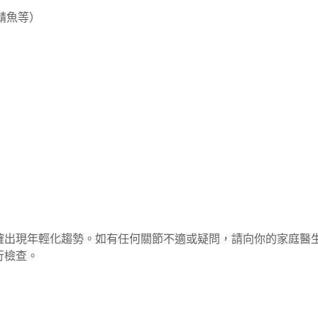
和鯖魚等）
確出現年輕化趨勢。如有任何關節不適或疑問，請向你的家庭醫
行檢查。