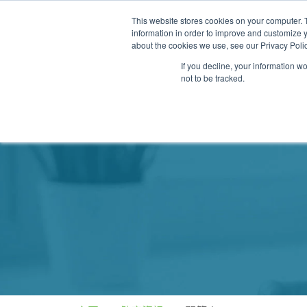
This website stores cookies on your computer. 
information in order to improve and customize y
about the cookies we use, see our Privacy Polic
If you decline, your information w
not to be tracked.
我們的醫護團隊