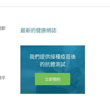
淺水灣
淺水灣
關節
The Pu
最新的健康網誌
我們
我們提供接種疫苗後
的抗體測試
頭平
立即預約
我們