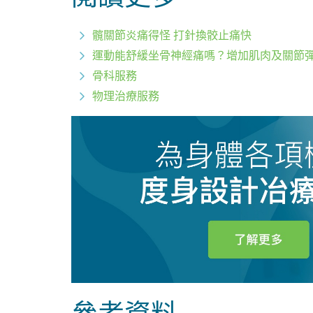
髖關節炎痛得怪 打針換骹止痛快
運動能舒緩坐骨神經痛嗎？增加肌肉及關節
骨科服務
物理治療服務