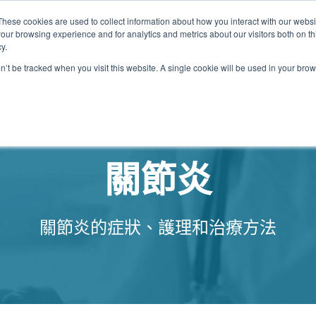
These cookies are used to collect information about how you interact with our webs
our browsing experience and for analytics and metrics about our visitors both on th
關於我們
我們的診所
計劃
資源
最
y.
on’t be tracked when you visit this website. A single cookie will be used in your b
我們的診所位置
關節炎
關節炎的症狀、護理和治療方法