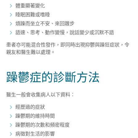
體重顯著變化
睡眠困難或嗜睡
煩躁而坐立不安、來回踱步
語速、思考、動作變慢，說話變少或沉默不語
患者亦可能混合性發作，即同時出現抑鬱與躁狂症狀，令
親友和醫生難以處理。
躁鬱症的診斷方法
醫生一般會收集病人以下資料：
經歷過的症狀
躁鬱期的維持時間
躁鬱期的次數和頻密程度
病徵對生活的影響