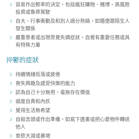
容易作出輕率的決定，包括瘋狂購物、賭博、高風險
投資或魯莽駕駛
自大、行事衝動及和別人過分熟絡，如隨便跟陌生人
發生關係
嚴重患者或出現思覺失調症狀，自覺有重要任務或具
有特殊力量
抑鬱
的
症狀
持續情緒低落或疲倦
喪失興趣及感受快樂的能力
認為自己十分無用，毫無存在價值
過度自責和內疚
覺得生活無希望
自殺念頭或作出準備，如寫下遺書或把心愛物件轉送
他人
食慾大減或暴增