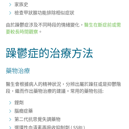
家族史
檢查甲狀腺功能排除相似症狀
由於躁鬱症涉及不同時段的情緒變化，
醫生在斷症前或需
要較長時間觀察
。
躁鬱症的治療方法
藥物治療
醫生會根據病人的精神狀況，分辨出屬於
躁狂或是抑鬱階
段，繼而作出
藥物治療的建議。常用的藥物包括:
鋰劑
腦癎症藥
第二代抗思覺失調藥物
選擇性血清素再吸收抑制劑
(
SSRI
)