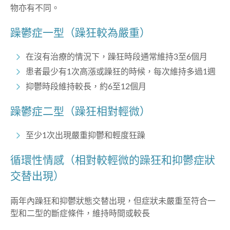
物亦有不同。
躁鬱症一型（躁狂較為嚴重）
在沒有治療的情況下，躁狂時段通常維持3至6個月
患者最少有1次高漲或躁狂的時候，每次維持多過1週
抑鬱時段維持較長，約6至12個月
躁鬱症二型（躁狂相對輕微）
至少1次出現嚴重抑鬱和輕度狂躁
循環性情感
（相對較輕微的躁狂和抑鬱
症
狀
交替出現）
兩年內躁狂和抑鬱狀態交替出現，但症狀未嚴重至符合一
型和二型的斷症條件，維持時間或較長