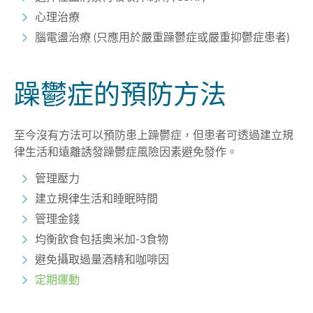
心理治療
腦電盪治療
(
只應用於嚴重躁鬱症或嚴重抑鬱症患者
)
躁鬱症的預防方法
至今
沒有方法可以預防
患上躁鬱症，但患者可透過建立規
律生活和遠離
誘
發
躁鬱症風險因素避免發作。
管理壓力
建立規律生活和睡眠時間
管理金錢
均衡飲食包括奧米加
-3
食物
避免攝取過量酒精和咖啡因
定期運動