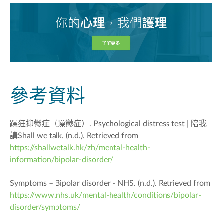
參考資料
躁狂抑鬱症（躁鬱症）. Psychological distress test | 陪我
講Shall we talk. (n.d.). Retrieved from
https://shallwetalk.hk/zh/mental-health-
information/bipolar-disorder/
Symptoms – Bipolar disorder - NHS. (n.d.). Retrieved from
https://www.nhs.uk/mental-health/conditions/bipolar-
disorder/symptoms/