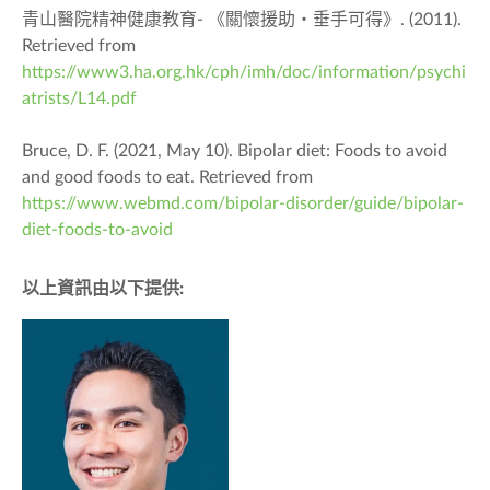
青山醫院精神健康教育- 《關懷援助‧垂手可得》. (2011).
Retrieved from
https://www3.ha.org.hk/cph/imh/doc/information/psychi
atrists/L14.pdf
Bruce, D. F. (2021, May 10). Bipolar diet: Foods to avoid
and good foods to eat. Retrieved from
https://www.webmd.com/bipolar-disorder/guide/bipolar-
diet-foods-to-avoid
以上資訊由以下提供: