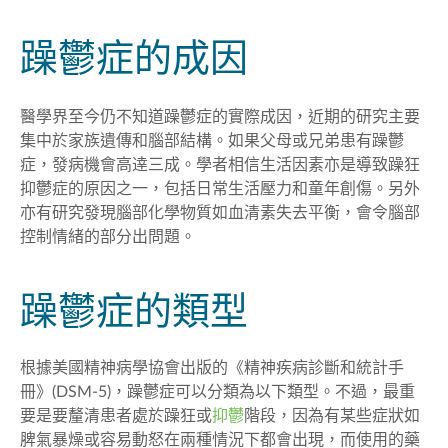
躁鬱症的成因
醫學界至今仍不知道躁鬱症的實際成因，近期的研究主要
集中於家族遺傳和腦部結構。如果父母或兄弟患有躁鬱
症，發病機會高逹三成。學者相信生活因素亦是導致躁狂
抑鬱症的原因之一，包括日常生活壓力和童年創傷。另外
亦有研究發現腦部化學物質如血清素失去平衡，會令腦部
控制情緒的部分出問題。
躁鬱症的類型
根據
美國精神病學協會出版的《精神疾病診斷和統計手
冊》(DSM-5)，躁鬱症可以分類為以下類型。不過，最重
要是要釐清患者處於躁狂或
抑鬱
階段，因為有某些
症狀如
脾氣暴燥或容易動怒在兩種情況下都會出現，而
使用的藥