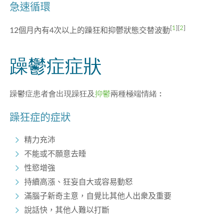
急速循環
[
1
][
2
]
12個月內有4次以上的躁狂和抑鬱狀態交替波動
躁鬱症症狀
躁鬱症患者會出現躁狂及
抑鬱
兩種極端情緒︰
躁狂
症的
症狀
精力充沛
不能或不願意去睡
性慾增強
持續高漲、狂妄自大或容易動怒
滿腦子新奇主意，自覺比其他人出衆及重要
說話快，其他人難以打斷