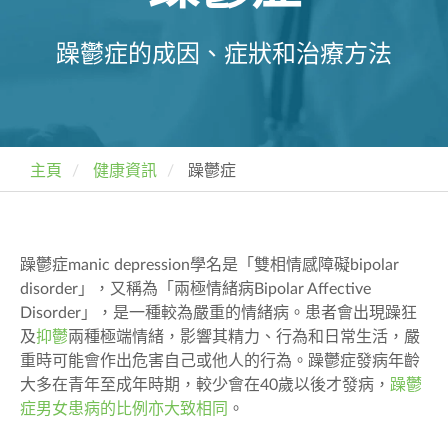
躁鬱症的成因、症狀和治療方法
主頁
健康資訊
躁鬱症
躁鬱症manic depression
學名是「雙相情感障礙
bipolar
disorder
」，又稱為「兩極情緒病
Bipolar Affective
Disorder
」，是一種較為嚴重的情緒病。患者會出現躁狂
及
抑鬱
兩種極端情緒，影響其精力、行為和日常生活，嚴
重時可能會作出危害自己或他人的行為。躁鬱症發病年齡
大多在青年至成年時期，較少會在
40歲以後才發病，
躁鬱
症男女患病的比例亦大致相同
。