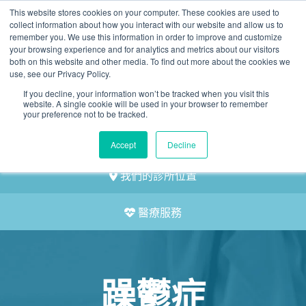
This website stores cookies on your computer. These cookies are used to
2155 9055
collect information about how you interact with our website and allow us to
remember you. We use this information in order to improve and customize
your browsing experience and for analytics and metrics about our visitors
both on this website and other media. To find out more about the cookies we
use, see our Privacy Policy.
If you decline, your information won’t be tracked when you visit this
website. A single cookie will be used in your browser to remember
預約
your preference not to be tracked.
我們的醫護團隊
Accept
Decline
我們的診所位置
醫療服務
躁鬱症