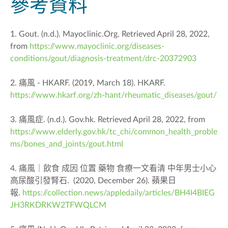
參考資料
1. Gout. (n.d.). Mayoclinic.Org. Retrieved April 28, 2022,
from
https://www.mayoclinic.org/diseases-
conditions/gout/diagnosis-treatment/drc-20372903
2. 痛風 - HKARF. (2019, March 18). HKARF.
https://www.hkarf.org/zh-hant/rheumatic_diseases/gout/
3. 痛風症. (n.d.). Gov.hk. Retrieved April 28, 2022, from
https://www.elderly.gov.hk/tc_chi/common_health_proble
ms/bones_and_joints/gout.html
4. 痛風｜飲食 成因 位置 藥物 食療一文看清 中年男士小心
高尿酸引發腎石. (2020, December 26). 蘋果日
報.
https://collection.news/appledaily/articles/BH4I4BIEG
JH3RKDRKW2TFWQLCM