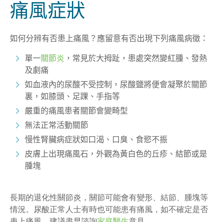
痛風
症狀
如何分辨
有否患
上痛風？
應留意有否出現下列痛風病徵
：
單一
關節炎
，常見於大拇趾，患處突然變紅腫、發熱
及劇痛
如血液內的尿酸不受控制，尿酸鹽將便會凝聚於關節
裏，如膝頭、足踝、手指等
嚴重的痛風患者關節會變畸型
無法正常活動關節
慢性腎臟病症狀如口渴、口臭、食慾不振
皮膚上出現痛風石，外觀為黃白色的丘疹、結節或是
腫塊
長期的退化性關節炎，關節可能會有變形、結節
、腫塊
等
情況。
尿酸正常人士有時也可能患有痛風
，
如
不確定是否
患上
痛風
，建議
盡
早諮詢
家庭醫生
意見
。