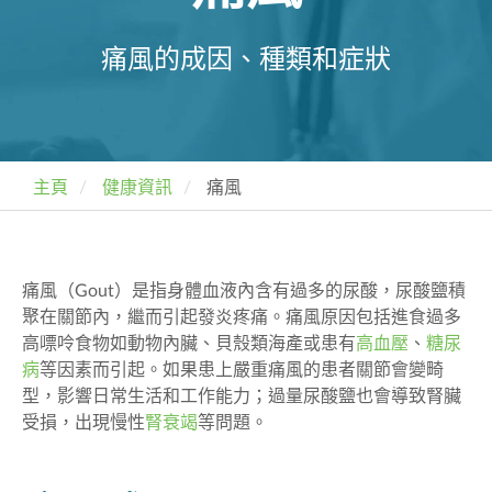
痛風的成因、種類和症狀
主頁
健康資訊
痛風
痛風（Gout）是指身體血液內含有過多的尿酸，尿酸鹽積
聚在關節內，繼而引起發炎疼痛。痛風原因包括進食過多
高嘌呤食物如動物內臟、貝殼類海產或患有
高血壓
、
糖尿
病
等因素
而
引起
。
如果患上
嚴重痛風
的
患者關節會變畸
型，影響日常生活和工作能力；過量尿酸鹽也會導致腎臟
受損，出現慢性
腎衰竭
等問題。