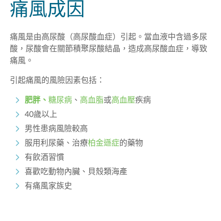
痛風
成因
痛風是由高尿酸（高尿酸血症）引起。當血液中含過多尿
酸，尿酸會在關節積聚尿酸結晶，造成高尿酸血症，導致
痛風。
引起痛風的風險因素包括：
肥胖、
糖尿病
、
高血脂
或
高血壓
疾病
40歲以上
男性患病風險較高
服用利尿藥、治療
柏金遜症
的藥物
有飲酒習慣
喜歡吃動物內臟、貝殼類海產
有痛風家族史