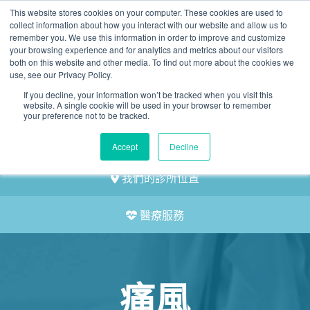
This website stores cookies on your computer. These cookies are used to
2155 9055
collect information about how you interact with our website and allow us to
remember you. We use this information in order to improve and customize
your browsing experience and for analytics and metrics about our visitors
both on this website and other media. To find out more about the cookies we
use, see our Privacy Policy.
If you decline, your information won’t be tracked when you visit this
website. A single cookie will be used in your browser to remember
預約
your preference not to be tracked.
我們的醫護團隊
Accept
Decline
我們的診所位置
醫療服務
痛風