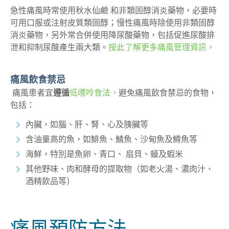
急性痛風時常使用秋水仙鹼 和非類固醇消炎藥物，必要時
可用口服或注射皮質類固醇；慢性痛風時除使用非類固醇
消炎藥物，另外常合併使用降尿酸藥物，包括促進尿酸排
泄和抑制尿酸產生兩大類。
按此了解更多痛風管理資訊。
痛風飲食禁忌
痛風患者宜
遵循
低嘌呤食法，
避免
痛風飲食
禁忌
的食物，
包括：
內臟，如腦、肝、腎、心及胰臟等
含油量高的魚，如鯡魚、鯖魚、沙甸魚及鱒魚等
海鮮，特別是魚卵、青口、 扇貝、蠔及蝦米
其他野味、肉和酵母的提取物（如老火湯、濃肉汁、
酒精飲品等）
痛風
預防方法