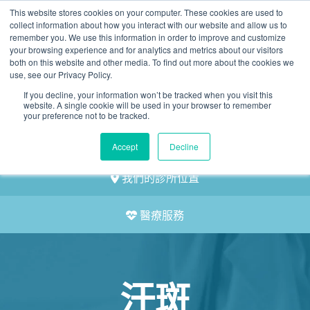
This website stores cookies on your computer. These cookies are used to
2155 9055
collect information about how you interact with our website and allow us to
remember you. We use this information in order to improve and customize
your browsing experience and for analytics and metrics about our visitors
both on this website and other media. To find out more about the cookies we
use, see our Privacy Policy.
If you decline, your information won’t be tracked when you visit this
website. A single cookie will be used in your browser to remember
預約
your preference not to be tracked.
我們的醫護團隊
Accept
Decline
我們的診所位置
醫療服務
汗斑