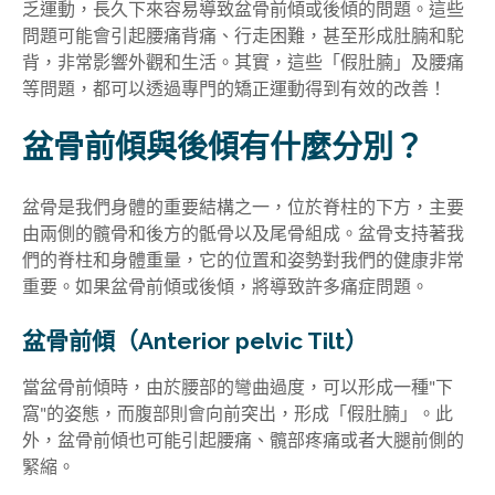
乏運動，長久下來容易導致盆骨前傾或後傾的問題。這些
問題可能會引起腰痛背痛、行走困難，甚至形成肚腩和駝
背，非常影響外觀和生活。其實，這些「假肚腩」及腰痛
等問題，都可以透過專門的矯正運動得到有效的改善！
盆骨前傾與後傾有什麼分別？
盆骨是我們身體的重要結構之一，位於脊柱的下方，主要
由兩側的髖骨和後方的骶骨以及尾骨組成。盆骨支持著我
們的脊柱和身體重量，它的位置和姿勢對我們的健康非常
重要。如果盆骨前傾或後傾，將導致許多痛症問題。
盆骨前傾（Anterior pelvic Tilt）
當盆骨前傾時，由於腰部的彎曲過度，可以形成一種"下
窩"的姿態，而腹部則會向前突出，形成「假肚腩」。此
外，盆骨前傾也可能引起腰痛、髖部疼痛或者大腿前側的
緊縮。