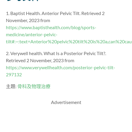
1. Baptist Health. Anterior Pelvic Tilt. Retrieved 2
November, 2023 from
https://www.baptisthealth.com/blog/sports-
medicine/anterior-pelvic-
tilt#:~:text=Anterior%20pelvic%20tilt%20is%20a,can%20c
2. Verywell health. What Is a Posterior Pelvic Tilt?.
Retrieved 2 November, 2023 from
https://www.verywellhealth.com/posterior-pelvic-tilt-
297132
主題:
骨科及物理治療
Advertisement