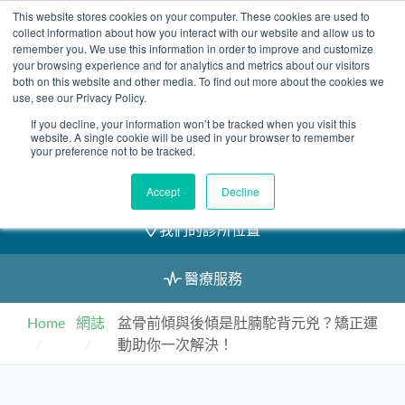
Skip
This website stores cookies on your computer. These cookies are used to
2155 9055
to
collect information about how you interact with our website and allow us to
remember you. We use this information in order to improve and customize
content
your browsing experience and for analytics and metrics about our visitors
both on this website and other media. To find out more about the cookies we
use, see our Privacy Policy.
If you decline, your information won’t be tracked when you visit this
預約
website. A single cookie will be used in your browser to remember
your preference not to be tracked.
我們的醫護團隊
Accept
Decline
我們的診所位置
醫療服務
Home
網誌
盆骨前傾與後傾是肚腩駝背元兇？矯正運
動助你一次解決！