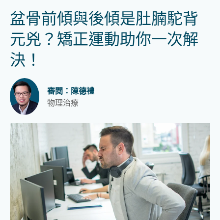
盆骨前傾與後傾是肚腩駝背
元兇？矯正運動助你一次解
決！
審閱：陳德禮
物理治療