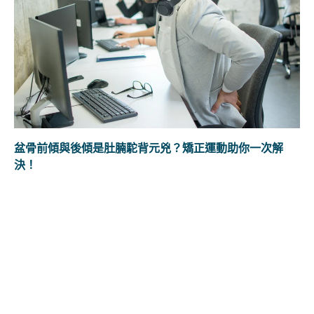
盆骨前傾與後傾是肚腩駝背元兇？矯正運動助你一次解
決！