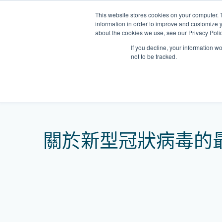
Skip
This website stores cookies on your computer. 
to
information in order to improve and customize y
content
about the cookies we use, see our Privacy Polic
If you decline, your information w
not to be tracked.
我們的醫護團隊
Home
網誌
關於新型冠狀病毒的最新消息: 
門診
健康診所
清水灣診所
OT&P Annerly Midwifes
中環
思康
中環
德己立街1號
后大道中16–18號新世
Clinic
香港新界壁屋清水灣道碧翠路牛奶
香
香港
香
關於新型冠狀病毒的最
0樓
公司購物中心1樓 6,7A,7B,8室
世紀
廈
樓
香港中環德己立街1號世紀廣場地
05–6室
期2
庫一樓