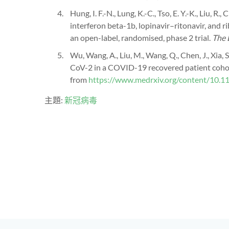
Hung, I. F.-N., Lung, K.-C., Tso, E. Y.-K., Liu, R
interferon beta-1b, lopinavir–ritonavir, and 
an open-label, randomised, phase 2 trial.
The 
Wu, Wang, A., Liu, M., Wang, Q., Chen, J., Xia,
CoV-2 in a COVID-19 recovered patient cohort
from
https://www.medrxiv.org/content/10.
主題:
新冠病毒