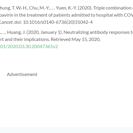
., Chung, T. W.-H., Chu, M.-Y., … Yuen, K.-Y. (2020). Triple combination 
ribavirin in the treatment of patients admitted to hospital with C
Lancet
. doi: 10.1016/s0140-6736(20)31042-4
 S., … Huang, J. (2020, January 1). Neutralizing antibody responses
 and their implications. Retrieved May 15, 2020,
1101/2020.03.30.20047365v2
Advertisement