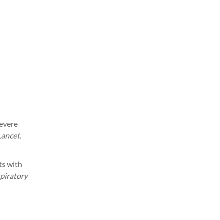
severe
Lancet
.
nts with
piratory