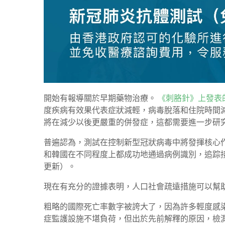
開始有報導關於早期藥物治療。
《刺胳針》上發表
度疾病有效果代表症狀減輕，病毒脫落和住院時間
將在減少以後更嚴重的併發症，這都需要進一步研
普遍認為，測試在控制新型冠狀病毒中將發揮核心
和韓國在不同程度上都成功地通過病例識別，追踪
更新）。
現在有充分的證據表明，人口社會疏遠措施可以幫
粗略的國際死亡率數字被誇大了，因為許多輕度感
症監護設施不堪負荷，但出於先前解釋的原因，檢