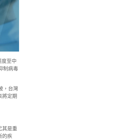
輕度至中
抑制病毒
坡，台灣
表將定期
尤其是重
斷的疾