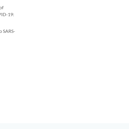
of
OVID-19:
 to SARS-