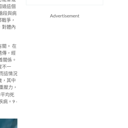
超過這個
階段與病
Advertisement
部戰爭，
，對體內
關。 在
遺傳，經
着關係。
度不一
而這情況
歲，其中
沉重壓力，
的平均死
病。9 -