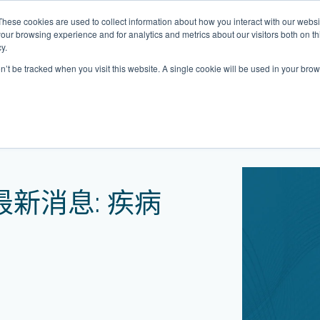
These cookies are used to collect information about how you interact with our webs
關於我們
我們的診所
計劃
資源
最
our browsing experience and for analytics and metrics about our visitors both on th
y.
on’t be tracked when you visit this website. A single cookie will be used in your b
我們的診所位置
疾病
普通科門診
心理健康診所
家庭醫生診所
體康物理治療診所
中環家庭醫生診所
中環專科門診
中環家庭醫生診所
中環家庭醫生診所
淺水灣診所
淺水灣診所
思康心理健康診所
淺水灣診所
中環普通科門診
領康
OT&
淺水
港中環德己立街1號
中環皇后大道中16–18號新世界大
港中環德己立街1號世紀廣場地庫一
香港中環德己立街1號
香港中環德己立街1號世紀廣場地
香港中環德己立街1號
香港中環德己立街1號世紀廣場地庫一
香港中環德己立街1號世紀廣場地庫一
淺水灣海灘道28號
淺水灣海灘道28號
香港中環德己立街1號
淺水灣海灘道28號
香港中環德己立街1號
香港
淺水
新消息: 疾病
廣場5樓
世紀廣場6樓
庫一樓
世紀廣場20樓
樓
樓
The Pulse 2樓212號舖
The Pulse 2樓212號舖
世紀廣場6樓
The Pulse 2樓212號舖
世紀廣場5樓
樓
The
2樓2205–6室