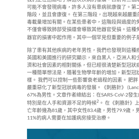
可能不會發現病毒，許多人沒有患病就康復了。第
階段，並且會康復。 在第三階段，出現越來越嚴
毒載量增加有關。在某些患者中，這階段與過度的免
不僅會導致肺部受損還會導致其他器官受損。這種
器官的損害中起作用。其中一個罕見但重要的例子
除了患有其他疾病的老年男性，我們也發現到這種
英國和美國進行的研究顯示，來自黑人，亞洲人和少
濟和社會因素的相對關係，但已經很清楚新型冠狀
一種簡單想法是，隨著生物學年齡的增加，新型冠
樣。 我們可以控制一些影響衰老過程的因素。 肥
嚴重惡化了新型冠狀病毒的發展。《刺胳針》 (Lan
67%為男性。文章作者總結出：在SARS-CoV
2
特別是在人手和資源不足的時候
。 在《刺胳針》
亡年齡幾為81歲，其中女性83.4歲，男性79.9歲
11%的病人需要在加護病房接受治療。