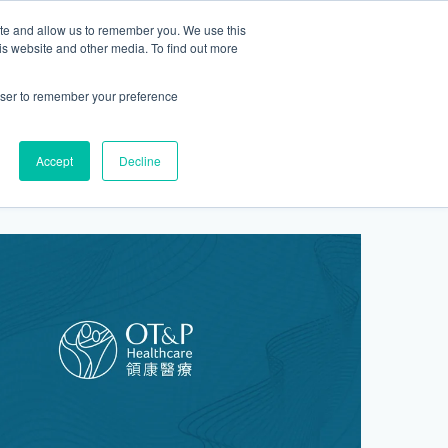
ite and allow us to remember you. We use this
2155 9055
新活動
商店
is website and other media. To find out more
預約
rowser to remember your preference
醫療服務
Accept
Decline
醫療的合作診所
P 安納利助產士診所
灣診所
中環專科門診
淺水灣診所
清水灣診所
清水灣診所
保健及醫美服務
清水灣診所
清水灣診所
中環德己立街1號世紀廣場地庫一
灣海灘道28號
香港中環德己立街1號
淺水灣海灘道28號
香港新界壁屋清水灣道碧翠路牛奶公司
香港新界壁屋清水灣道碧翠路牛奶公司
香港中環德己立街1號世紀廣場6樓603
香港新界壁
香港新界壁
 Pulse 2樓212號舖
世紀廣場20樓
The Pulse 2樓212號舖
購物中心1樓 6,7A,7B,8室
購物中心1樓 6,7A,7B,8室
室
公司購物中心1樓
公司購物中心1樓