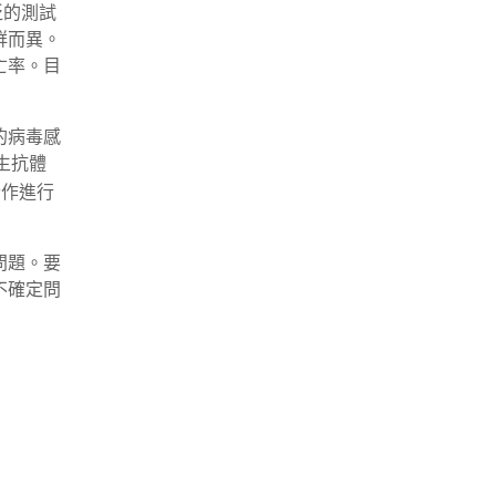
泛的測試
群而異。
亡率。目
的病毒感
生抗體
合作進行
問題。要
不確定問