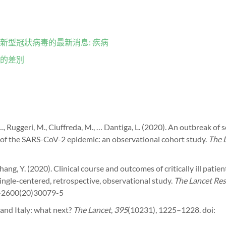
新型冠狀病毒的最新消息: 疾病
的差別
 L., Ruggeri, M., Ciuffreda, M., … Dantiga, L. (2020). An outbreak of 
e of the SARS-CoV-2 epidemic: an observational cohort study.
The 
, … Shang, Y. (2020). Clinical course and outcomes of critically ill patie
gle-centered, retrospective, observational study.
The Lancet Res
3-2600(20)30079-5
and Italy: what next?
The Lancet
,
395
(10231), 1225–1228. doi: