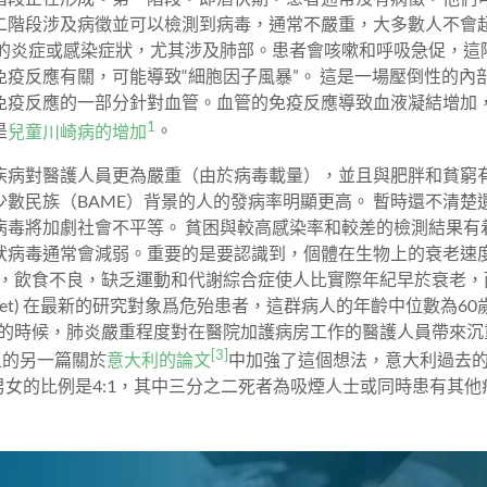
二階段涉及病徵並可以檢測到病毒，通常不嚴重，大多數人不會
重的炎症或感染症狀，尤其涉及肺部。患者會咳嗽和呼吸急促，這
疫反應有關，可能導致“細胞因子風暴”。 這是一場壓倒性的內
免疫反應的一部分針對血管。血管的免疫反應導致血液凝結增加
1
是
兒童川崎病的增加
。
疾病對醫護人員更為嚴重（由於病毒載量），並且與肥胖和貧窮有
數民族（BAME）背景的人的發病率明顯更高。 暫時還不清楚
病毒將加劇社會不平等。 貧困與較高感染率和較差的檢測結果有
狀病毒通常會減弱。重要的是要認識到，個體在生物上的衰老速
胖，飲食不良，缺乏運動和代謝綜合症使人比實際年紀早於衰老，
cet) 在最新的研究對象爲危殆患者，這群病人的年齡中位數為60
-2發生的時候，肺炎嚴重程度對在醫院加護病房工作的醫護人員帶來
[3]
上的另一篇關於
意大利的論文
中加強了這個想法，意大利過去
，男女的比例是4:1，其中三分之二死者為吸煙人士或同時患有其他疾