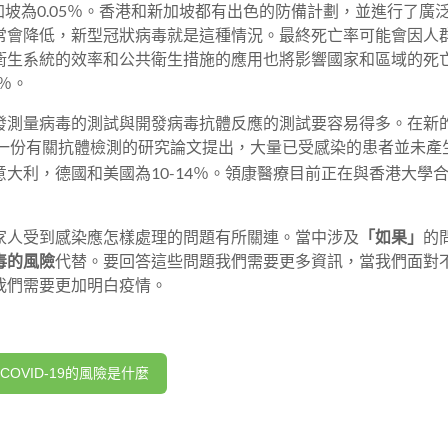
加坡為0.05％。香港和新加坡都有出色的防備計劃，並進行了廣
常會降低，新型冠狀病毒就是這種情況。最終死亡率可能會因人
衛生系統的效率和公共衛生措施的應用也將影響國家和區域的死
％。
發測量病毒的測試與開發病毒抗體反應的測試要容易得多。在新
第一份有關抗體檢測的研究論文提出，大量已受感染的患者並未產
意大利，德國和美國為10-14％。領康醫療目前正在與香港大學
家人受到感染應怎樣處理的問題有所關連。當中涉及
「如果」
的
毒的風險
代替。要回答這些問題我們需要更多資訊，當我們面對
我們需要更加明白疫情。
COVID-19的風險是什麼