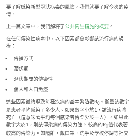
要了解感染新型冠狀病毒的風險，我們就要了解今次的疫
情。
上一篇文章中，我們解釋了
公共衛生措施的概要
。
在任何傳染性病毒中，以下因素都會影響該流行病的規
模：
傳播方式
潛伏期
潛伏期間的傳染性
個人和人口免疫
這些因素最終導致每種疾病的基本繁殖數R
。衡量該數字
0
是患者平均感染了多少人。如果數字小於1，該流行病將
死亡（這意味著平均每個感染者傳染少於一人）。如果此
數字大於1，則該傳染病的傳染力強。 較高的R
值代表著
0
較高的傳染力。如隔離，戴口罩，洗手及學校停課等社交