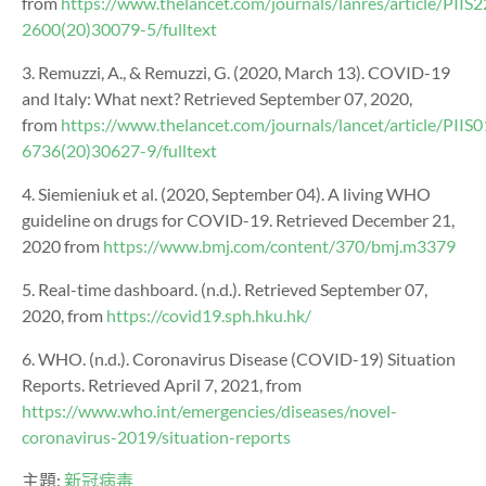
from
https://www.thelancet.com/journals/lanres/article/PIIS
2600(20)30079-5/fulltext
3. Remuzzi, A., & Remuzzi, G. (2020, March 13). COVID-19
and Italy: What next? Retrieved September 07, 2020,
from
https://www.thelancet.com/journals/lancet/article/PIIS
6736(20)30627-9/fulltext
4. Siemieniuk et al. (2020, September 04). A living WHO
guideline on drugs for COVID-19. Retrieved December 21,
2020 from
https://www.bmj.com/content/370/bmj.m3379
5. Real-time dashboard. (n.d.). Retrieved September 07,
2020, from
https://covid19.sph.hku.hk/
6. WHO. (n.d.). Coronavirus Disease (COVID-19) Situation
Reports. Retrieved April 7, 2021, from
https://www.who.int/emergencies/diseases/novel-
coronavirus-2019/situation-reports
主題:
新冠病毒