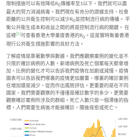
限制措施可以有效降低R
傳播率至1以下，我們就可以盡
0
最大的努力消滅病毒。我們現在有充分的證據支持，社會
距離的公共衛生控制可以減少R
並控制流行病的傳播。 平
0
衡公共衛生成本和收益之間的將是控制流行病的關鍵。 在
[5]
這裡
可查看香港大學量度香港的R
。這是實時衡量香港
0
現行公共衛生措施影響的良好方法。
了解疫情是靠著數學與數據。我們應觀察案例的變化並不
只限於確診病例的人數。新增病例及死亡個案每天都會增
加。比例的變化才可以告訴我們疫情在加劇或減慢。疫情
圖表可以告訴我們哪裏的疫情更加嚴重，哪裏的確診案例
在增加還是減少，從而作出風險評估。更重要的是在不同
國家，我們需要觀察的不僅僅是確診數字的多少，更需要
觀察確診案例所涉及的群組。死亡人數只是一個滯後的指
標，人們需要生病後才能被確診，隨後痊愈或死亡。