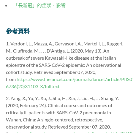
「長新冠」的症狀、影響
參考資料
1. Verdoni, L., Mazza, A., Gervasoni, A., Martelli, L., Ruggeri,
M., Ciuffreda, M., . . . D'Antiga, L. (2020, May 13). An
outbreak of severe Kawasaki-like disease at the Italian
epicentre of the SARS-CoV-2 epidemic: An observational
cohort study. Retrieved September 07, 2020,
from
https://www.thelancet.com/journals/lancet/article/PIIS
6736(20)31103-X/fulltext
2. Yang, X., Yu, Y., Xu, J., Shu, H., Xia, J., Liu, H., . . . Shang, Y.
(2020, February 24). Clinical course and outcomes of
critically ill patients with SARS-CoV-2 pneumonia in
Wuhan, China: A single-centered, retrospective,
observational study. Retrieved September 07, 2020,