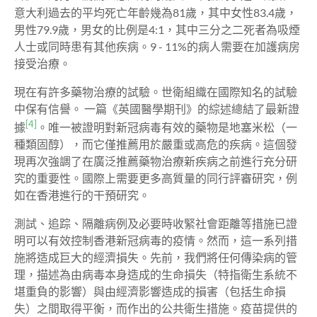
意大利過去的平均死亡年齡幾為81歲，其中女性83.4歲，
男性79.9歲，男女的比例是4:1，其中三分之二死者為吸煙
人士或同時患有其他疾病。9 - 11%的病人需要在加護病房
接受治療。
現在有許多藥物治療的試驗。世衛組織在國際知名的試驗
中保有信譽。 一篇《英國醫學期刊》的綜述總結了最新證
[4]
據
。唯一被證明對新冠病毒有效的藥物是地塞米松（一
種類固醇），而它僅推薦用於嚴重或高危的疾病。這個發
現再次強調了在廣泛推薦藥物治療新疾病之前進行充分研
究的重要性。國際上需要更多高質量的同行評審研究，例
如在香港進行的干預研究。
測試、追踪、隔離病例及必要時收緊社會距離等措施已證
明可以有效控制香港新冠病毒的疫情。然而，這一系列措
施將造成巨大的經濟損失。先前，我們將任何傳染病的管
理，描述為由病毒本身造成的生命損失（特指衛生系統不
堪重負的影響）與由經濟影響造成的損害（包括生命損
失）之間取得平衡，而作出的公共衛生措施。疫苗提供的