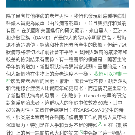
除了患有其他疾病的老年男性，我們也發現到這種疾病對
醫護人員更為嚴重（由於病毒載量），並且與肥胖和貧窮
有關。 在英國和美國進行的研究顯示，來自黑人，亞洲人
和少數民族（BAME）背景的人的發病率明顯更高。 暫時
還不清楚遺傳、經濟和社會因素所產生的影響，但新型冠
狀病毒將確切地加劇社會不平等。 貧困與較高的感染率和
較差的檢測結果有關係。有一種簡單的假設是，隨著生物
學年齡的增加，新型冠狀病毒通常會減弱。重要的是，每
個人類個體在生物上的衰老速度不一樣。
我們可以控制一
些
影響衰老過程的因素。 肥胖，飲食習慣不良，缺乏運動
和代謝綜合症使人比實際年紀更衰老，而這情況嚴重惡化
了新型冠狀病毒的發展。《刺胳針》 (Lancet) 較早的研究
對象爲危殆患者，這群病人的年齡中位數為60歲，其中
67%為男性。文章作者總結出：在SARS-CoV-2發生的時
候，肺炎嚴重程度對在醫院加護病房工作的醫護人員帶來
[2]
沉重壓力，特別是在人手和資源不足的時候
。 在《刺胳
[3]
針》上的另一篇關於意大利的論文
中强調了這一觀點，