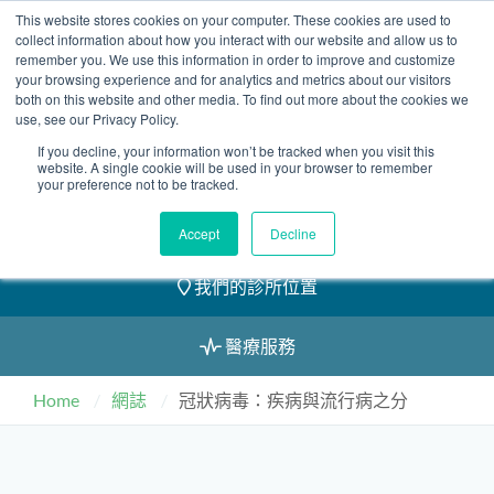
Skip
This website stores cookies on your computer. These cookies are used to
2155 9055
to
collect information about how you interact with our website and allow us to
remember you. We use this information in order to improve and customize
content
your browsing experience and for analytics and metrics about our visitors
both on this website and other media. To find out more about the cookies we
use, see our Privacy Policy.
If you decline, your information won’t be tracked when you visit this
website. A single cookie will be used in your browser to remember
預約
your preference not to be tracked.
我們的醫護團隊
Accept
Decline
我們的診所位置
醫療服務
Home
網誌
冠狀病毒：疾病與流行病之分