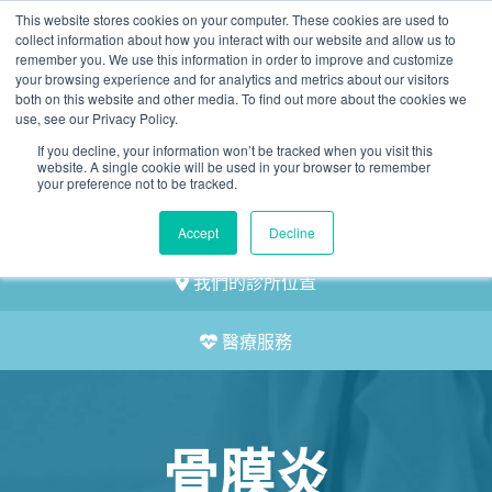
This website stores cookies on your computer. These cookies are used to
2155 9055
collect information about how you interact with our website and allow us to
remember you. We use this information in order to improve and customize
your browsing experience and for analytics and metrics about our visitors
both on this website and other media. To find out more about the cookies we
use, see our Privacy Policy.
If you decline, your information won’t be tracked when you visit this
website. A single cookie will be used in your browser to remember
預約
your preference not to be tracked.
我們的醫護團隊
Accept
Decline
我們的診所位置
醫療服務
骨膜炎