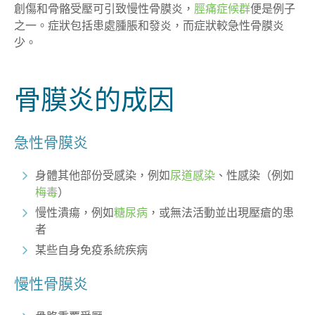
創傷和骨骼受壓可引致慢性骨膜炎，
脛痛症候群
便是例子
之一。症狀包括患處腫脹和發炎，而症狀較急性骨膜炎
少。
骨膜炎的成因
急性骨膜炎
身體其他部份受感染，例如
尿道感染
、性感染（例如
梅毒
）
慢性潰瘍，例如
糖尿病
，或無法活動並出現壓瘡的患
者
某些自身免疫系統疾病
慢性骨膜炎