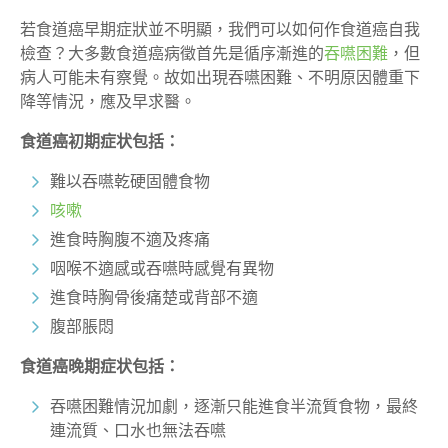
若食道癌早期症狀並不明顯，我們可以如何作食道癌自我
檢查？大多數食道癌病徵首先是循序漸進的
吞嚥困難
，但
病人可能未有察覺。故如出現吞嚥困難、不明原因體重下
降等情況，應及早求醫。
食道癌初期症状包括：
難以吞嚥乾硬固體食物
咳嗽
進食時胸腹不適及疼痛
咽喉不適感或吞嚥時感覺有異物
進食時胸骨後痛楚或背部不適
腹部脹悶
食道癌晚期症状包括：
吞嚥困難情況加劇，逐漸只能進食半流質食物，最終
連流質、口水也無法吞嚥