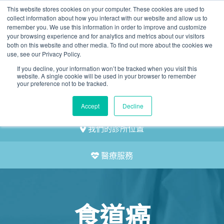
This website stores cookies on your computer. These cookies are used to
2155 9055
collect information about how you interact with our website and allow us to
remember you. We use this information in order to improve and customize
your browsing experience and for analytics and metrics about our visitors
both on this website and other media. To find out more about the cookies we
use, see our Privacy Policy.
If you decline, your information won’t be tracked when you visit this
website. A single cookie will be used in your browser to remember
預約
your preference not to be tracked.
我們的醫護團隊
Accept
Decline
我們的診所位置
醫療服務
食道癌