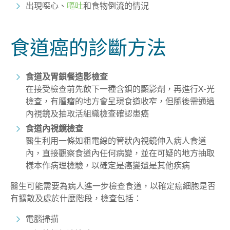
出現噁心、
嘔吐
和食物倒流的情況
食道癌的診斷方法
食道及胃鋇餐造影檢查
在接受檢查前先飲下一種含鋇的顯影劑，再進行X-光
檢查，有腫瘤的地方會呈現食道收窄，但隨後需通過
內視鏡及抽取活組織檢查確認患癌
食道內視鏡檢查
醫生利用一條如粗電線的管狀內視鏡伸入病人食道
內，直接觀察食道內任何病變，並在可疑的地方抽取
樣本作病理檢驗，以確定是癌變還是其他疾病
醫生可能需要為病人進一步檢查食道，以確定癌細胞是否
有擴散及處於什麼階段，檢查包括：
電腦掃描