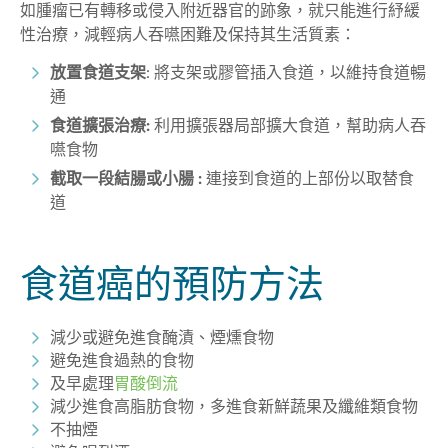
如腫瘤已有轉移或侵入附近器官的跡象，就只能進行紓緩
性治療，減輕病人吞嚥困難及保持其生活質素：
放置食道支架
: 將支架或膠管插入食道，以維持食道暢
通
食道擴張治療:
利用擴張器局部擴大食道，幫助病人吞
嚥食物
截取一段結腸或小腸
:
連接到食道的上部份以取替食
道
食道癌的預防方法
減少或避免進食醃漬、煙燻食物
避免進食過熱的食物
及早處理
胃酸倒流
減少進食高脂肪食物，多進食新鮮蔬果及纖維類食物
不抽煙