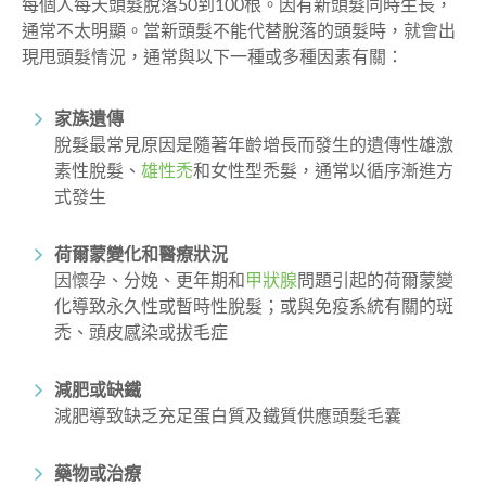
每個人每天頭髮脫落50到100根。因有新頭髮同時生長，
通常不太明顯。當新頭髮不能代替脫落的頭髮時，就會出
現甩頭髮情況，
通常與以下一種或多種因素有關：
家族遺傳
脫髮最常見原因是隨著年齡增長而發生的遺傳性雄激
素性脫髮、
雄性禿
和女性型禿髮，通常以循序漸進方
式發生
荷爾蒙變化和醫療狀況
因懷孕、分娩、更年期和
甲狀腺
問題引起的荷爾蒙變
化導致永久性或暫時性脫髮；或與免疫系統有關的斑
禿、頭皮感染或拔毛症
減肥或缺鐵
減肥導致缺乏充足蛋白質及鐵質供應頭髮毛囊
藥物或治療