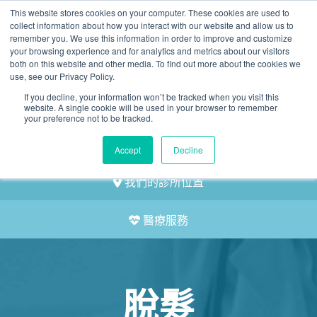
This website stores cookies on your computer. These cookies are used to
2155 9055
collect information about how you interact with our website and allow us to
remember you. We use this information in order to improve and customize
your browsing experience and for analytics and metrics about our visitors
both on this website and other media. To find out more about the cookies we
use, see our Privacy Policy.
If you decline, your information won’t be tracked when you visit this
website. A single cookie will be used in your browser to remember
預約
your preference not to be tracked.
我們的醫護團隊
Accept
Decline
我們的診所位置
醫療服務
脫髮