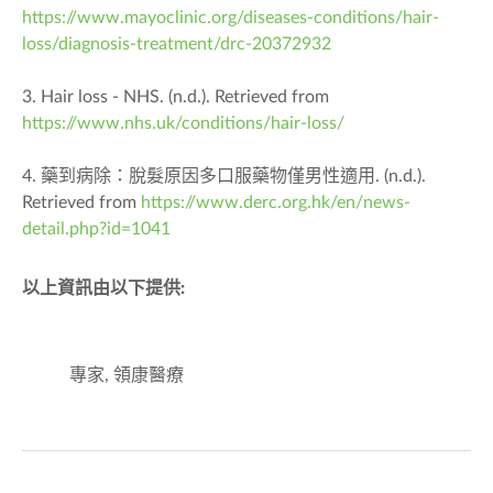
https://www.mayoclinic.org/diseases-conditions/hair-
loss/diagnosis-treatment/drc-20372932
3. Hair loss - NHS. (n.d.). Retrieved from
https://www.nhs.uk/conditions/hair-loss/
4. 藥到病除：脫髮原因多口服藥物僅男性適用. (n.d.).
Retrieved from
https://www.derc.org.hk/en/news-
detail.php?id=1041
以上資訊由以下提供:
專家, 領康醫療