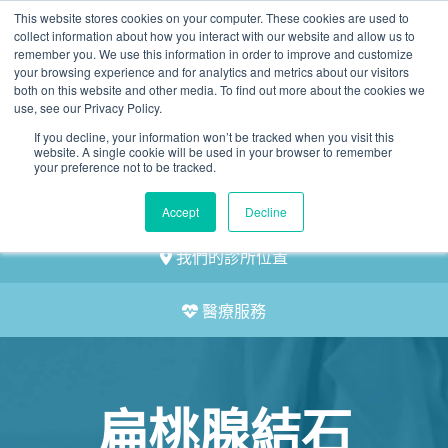
This website stores cookies on your computer. These cookies are used to
2155 9055
collect information about how you interact with our website and allow us to
remember you. We use this information in order to improve and customize
your browsing experience and for analytics and metrics about our visitors
both on this website and other media. To find out more about the cookies we
use, see our Privacy Policy.
If you decline, your information won’t be tracked when you visit this
website. A single cookie will be used in your browser to remember
預約
your preference not to be tracked.
我們的醫護團隊
Accept
Decline
我們的診所位置
醫療服務
扁桃腺結石