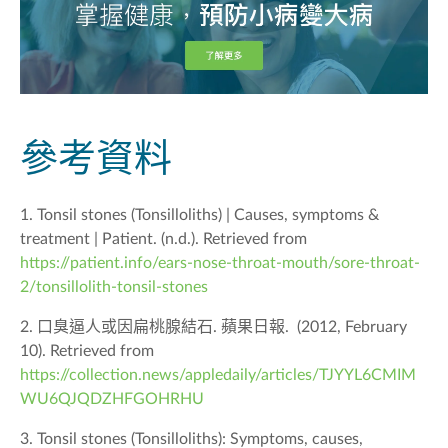
參考資料
1. Tonsil stones (Tonsilloliths) | Causes, symptoms &
treatment | Patient. (n.d.). Retrieved from
https://patient.info/ears-nose-throat-mouth/sore-throat-
2/tonsillolith-tonsil-stones
2. 口臭逼人或因扁桃腺結石. 蘋果日報.
(2012, February
10). Retrieved from
https://collection.news/appledaily/articles/TJYYL6CMIM
WU6QJQDZHFGOHRHU
3. Tonsil stones (Tonsilloliths): Symptoms, causes,