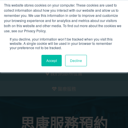
This website stores cookies on your computer. These cookies are used to
2155 9055
collect information about how you interact with our website and allow us to
remember you. We use this information in order to improve and customize
your browsing experience and for analytics and metrics about our visitors
both on this website and other media. To find out more about the cookies we
use, see our Privacy Policy.
If you decline, your information won’t be tracked when you visit this
website. A single cookie will be used in your browser to remember
預約
your preference not to be tracked.
我們的醫護團隊
Accept
Decline
我們的診所位置
醫療服務
思康服務預約