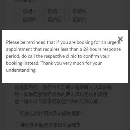
可到診日子
*
星期一
星期二
星期三
星期四
星期五
星期六
最佳時間
*
Please be reminded that if you are booking for an urgent
Morning
Afternoon
Any
appointment that requires less than a 24 hours response
period, do call the respective clinic to confirm your
booking instead. Thank you very much for your
領康醫療致力保護你的個人資料。我們所收集及
understanding.
使用的個人資料只限用於我們業務所需。個人資
料的提供完全是自願性質。所收集的個人資料能
作推廣用途，我們將不定期以電郵等方式與你聯
絡。如你同意我們將你的個人資料用作推廣用
途，請於以下選單選取適合你的訂閱方案：
接收有關你預約及申請的電郵
*
接收客戶服務資訊和意見調查