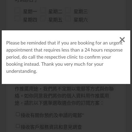
可到診日子
*
星期一
星期二
星期三
星期四
星期五
星期六
最佳時間
*
Please be reminded that if you are booking for an urgent
Morning
Afternoon
Any
appointment that requires less than a 24 hours response
period, do call the respective clinic to confirm your
booking instead. Thank you very much for your
領康醫療致力保護你的個人資料。我們所收集及
understanding.
使用的個人資料只限用於我們業務所需。個人資
料的提供完全是自願性質。所收集的個人資料能
作推廣用途，我們將不定期以電郵等方式與你聯
絡。如你同意我們將你的個人資料用作推廣用
途，請於以下選單選取適合你的訂閱方案：
接收有關你預約及申請的電郵
*
接收客戶服務資訊和意見調查