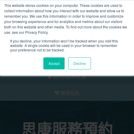
This website stores cookies on your computer. These cookies are used to
2155 9055
collect information about how you interact with our website and allow us to
remember you. We use this information in order to improve and customize
your browsing experience and for analytics and metrics about our visitors
both on this website and other media. To find out more about the cookies we
use, see our Privacy Policy.
If you decline, your information won’t be tracked when you visit this
website. A single cookie will be used in your browser to remember
預約
your preference not to be tracked.
我們的醫護團隊
Accept
Decline
我們的診所位置
醫療服務
思康服務預約