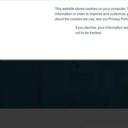
This website stores cookies on your computer. 
information in order to improve and customize y
about the cookies we use, see our Privacy Polic
If you decline, your information w
not to be tracked.
我們的醫護團隊