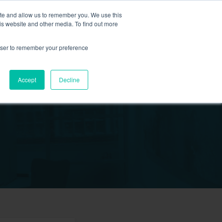
ite and allow us to remember you. We use this
is website and other media. To find out more
新活動
商店
2155 9055
預約
rowser to remember your preference
醫療服務
Accept
Decline
我們
我們