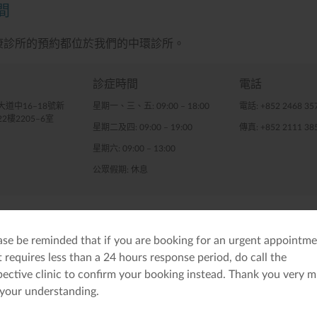
間
康診所的預約都位於我們的中環診所。
診症時間
電話
道中16–18號新
星期一、三、五: 09:00 – 18:00
電話: +852 2468 35
樓2205–6室
星期二及四: 09:00 – 19:00
傳真: +852 2111 38
星期六: 09:00 – 13:00
公眾假期: 休息
ase be reminded that if you are booking for an urgent appointm
星期二
星期三
星期四
星期五
星期六
t requires less than a 24 hours response period, do call the
pective clinic to confirm your booking instead. Thank you very 
 your understanding.
Afternoon
Any