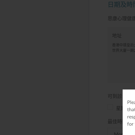
日期及時
思康心理健
地址
香港中環皇后大
世界大廈一期22
可到診日子
*
Ple
星期一
tha
res
最佳時間
*
for
Morning