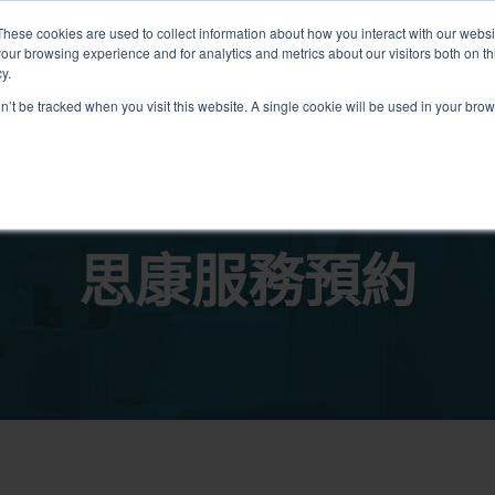
These cookies are used to collect information about how you interact with our webs
our browsing experience and for analytics and metrics about our visitors both on th
關於我們
我們的診所
計劃
資源
最
y.
on’t be tracked when you visit this website. A single cookie will be used in your b
我們的診所位置
思康服務預約