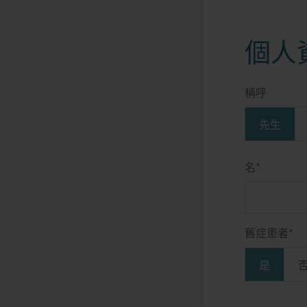
個人
稱呼
先生
名
*
舊症患者
*
是