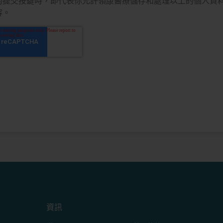
的提交按鍵時，即代表你允許領康醫療儲存和處理以上的個人資
容。
資訊