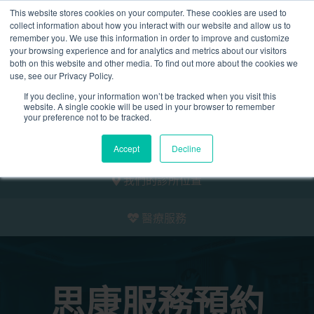
This website stores cookies on your computer. These cookies are used to
2155 9055
collect information about how you interact with our website and allow us to
remember you. We use this information in order to improve and customize
your browsing experience and for analytics and metrics about our visitors
both on this website and other media. To find out more about the cookies we
use, see our Privacy Policy.
If you decline, your information won’t be tracked when you visit this
website. A single cookie will be used in your browser to remember
預約
your preference not to be tracked.
我們的醫護團隊
Accept
Decline
我們的診所位置
醫療服務
思康服務預約