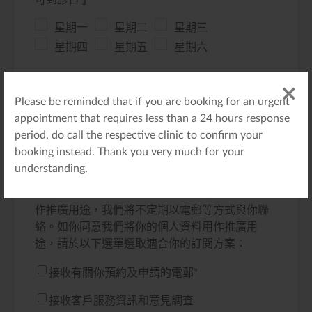
可到診日子
*
星期一
星期二
星期三
星期四
星期五
星期六
最佳時間
*
Please be reminded that if you are booking for an urgent
Morning
Afternoon
Any
appointment that requires less than a 24 hours response
period, do call the respective clinic to confirm your
booking instead. Thank you very much for your
領康醫療致力保護你的個人資料。我們所收集及
understanding.
使用的個人資料只限用於我們業務所需。個人資
料的提供完全是自願性質。所收集的個人資料能
作推廣用途，我們將不定期以電郵等方式與你聯
絡。如你同意我們將你的個人資料用作推廣用
途，請於以下選單選取適合你的訂閱方案：
接收有關你預約及申請的電郵
*
接收客戶服務資訊和意見調查