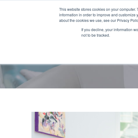
This website stores cookies on your computer. 
information in order to improve and customize y
about the cookies we use, see our Privacy Polic
If you decline, your information w
not to be tracked.