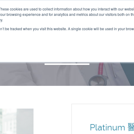
These cookies are used to collect information about how you interact with our webs
our browsing experience and for analytics and metrics about our visitors both on th
y.
on’t be tracked when you visit this website. A single cookie will be used in your b
Platinum 醫療計劃
Platinum 