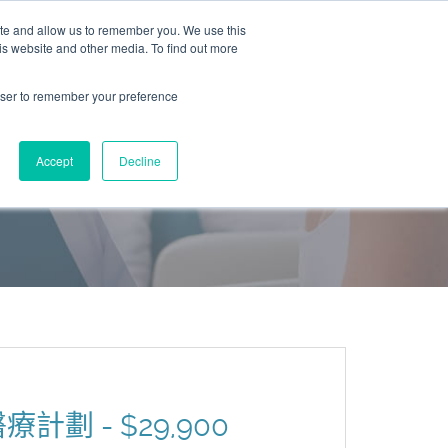
ite and allow us to remember you. We use this
is website and other media. To find out more
rowser to remember your preference
Accept
Decline
醫療計劃 - $29,900