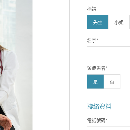
稱謂
先生
小姐
名字
*
舊症患者
*
是
否
聯絡資料
電話號碼
*