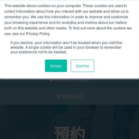
This website stores cookies on your computer. These cookies are used to
2155 9055
collect information about how you interact with our website and allow us to
remember you. We use this information in order to improve and customize
your browsing experience and for analytics and metrics about our visitors
both on this website and other media. To find out more about the cookies we
use, see our Privacy Policy.
If you decline, your information won’t be tracked when you visit this
website. A single cookie will be used in your browser to remember
預約
your preference not to be tracked.
我們的醫護團隊
Accept
Decline
我們的診所位置
醫療服務
預約