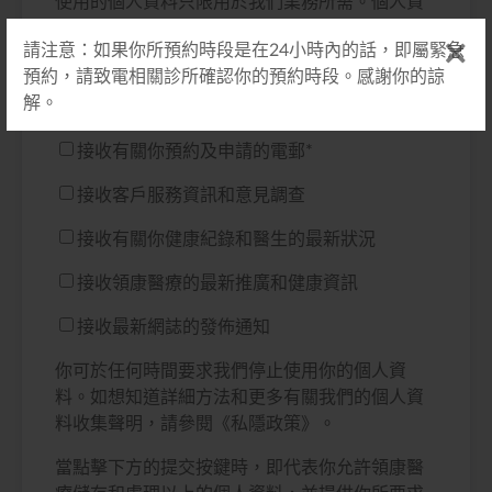
使用的個人資料只限用於我們業務所需。個人資
料的提供完全是自願性質。所收集的個人資料能
請注意：如果你所預約時段是在24小時內的話，即屬緊急
作推廣用途，我們將不定期以電郵等方式與你聯
預約，請致電相關診所確認你的預約時段。感謝你的諒
絡。如你同意我們將你的個人資料用作推廣用
解。
途，請於以下選單選取適合你的訂閱方案：
接收有關你預約及申請的電郵
*
接收客戶服務資訊和意見調查
接收有關你健康紀錄和醫生的最新狀況
接收領康醫療的最新推廣和健康資訊
接收最新網誌的發佈通知
你可於任何時間要求我們停止使用你的個人資
料。如想知道詳細方法和更多有關我們的個人資
料收集聲明，請參閱《私隱政策》。
當點擊下方的提交按鍵時，即代表你允許領康醫