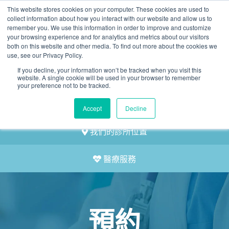
This website stores cookies on your computer. These cookies are used to
2155 9055
collect information about how you interact with our website and allow us to
remember you. We use this information in order to improve and customize
your browsing experience and for analytics and metrics about our visitors
both on this website and other media. To find out more about the cookies we
use, see our Privacy Policy.
If you decline, your information won’t be tracked when you visit this
website. A single cookie will be used in your browser to remember
預約
your preference not to be tracked.
我們的醫護團隊
Accept
Decline
我們的診所位置
醫療服務
預約