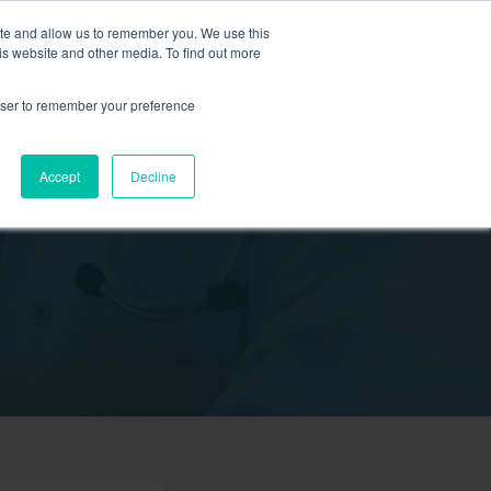
ite and allow us to remember you. We use this
is website and other media. To find out more
新活動
商店
2155 9055
預約
rowser to remember your preference
醫療服務
Accept
Decline
我們
我們