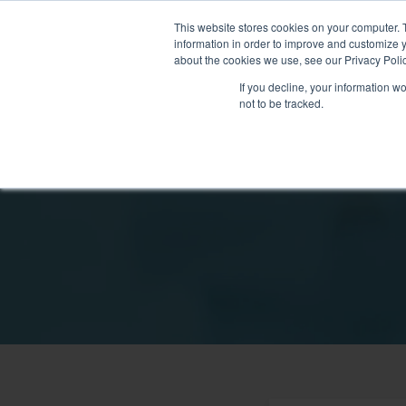
This website stores cookies on your computer. 
information in order to improve and customize y
about the cookies we use, see our Privacy Polic
If you decline, your information w
not to be tracked.
我們的醫護團隊