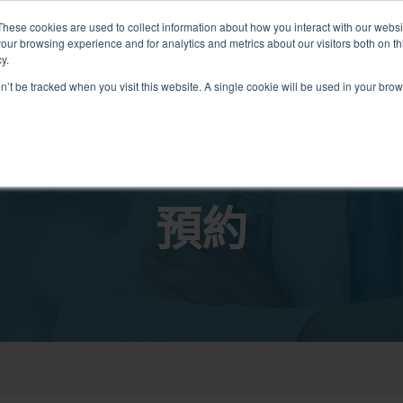
These cookies are used to collect information about how you interact with our webs
our browsing experience and for analytics and metrics about our visitors both on th
關於我們
我們的診所
計劃
資源
最
y.
on’t be tracked when you visit this website. A single cookie will be used in your b
我們的診所位置
預約