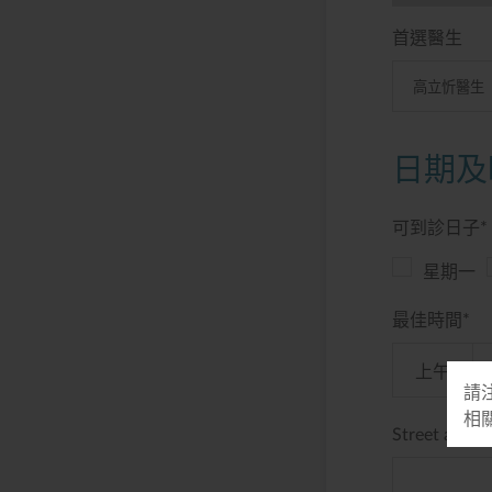
首選醫生
日期及
可到診日子
*
星期一
最佳時間
*
上午
請
相
Street addre