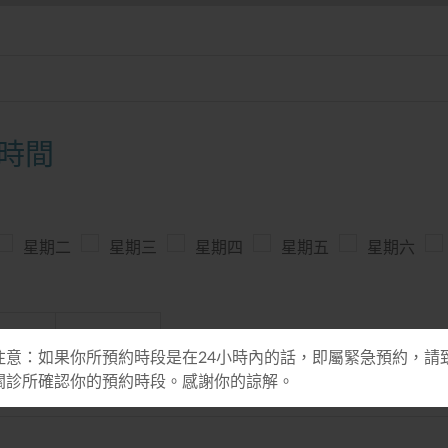
時間
星期二
星期三
星期四
星期五
星期六
下午
任何時間
注意：如果你所預約時段是在24小時內的話，即屬緊急預約，請
關診所確認你的預約時段。感謝你的諒解。
ss