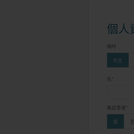
個人
稱呼
先生
名
*
舊症患者
*
是