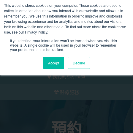
This website stores cookies on your computer. These cookies are used to
2155 9055
collect information about how you interact with our website and allow us to
remember you. We use this information in order to improve and customize
your browsing experience and for analytics and metrics about our visitors
both on this website and other media. To find out more about the cookies we
use, see our Privacy Policy.
If you decline, your information won’t be tracked when you visit this
website. A single cookie will be used in your browser to remember
預約
your preference not to be tracked.
我們的醫護團隊
Accept
Decline
我們的診所位置
醫療服務
預約