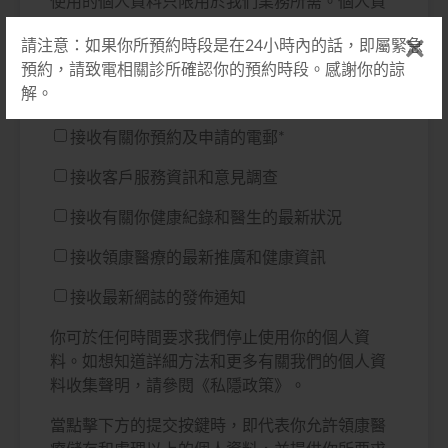
使用的個人資料只限用於我們業務所需。個人資
料的提供完全是自願性質。所收集的個人資料能
請注意：如果你所預約時段是在24小時內的話，即屬緊急
作推廣用途，我們將不定期以電郵等方式與你聯
預約，請致電相關診所確認你的預約時段。感謝你的諒
絡。如你同意我們將你的個人資料用作推廣用
解。
途，請於以下選單選取適合你的訂閱方案：
接收有關你預約及申請的電郵
*
接收客戶服務資訊和意見調查
接收有關你健康紀錄和醫生的最新狀況
接收領康醫療的最新推廣和健康資訊
接收最新網誌的發佈通知
你可於任何時間要求我們停止使用你的個人資
料。如想知道詳細方法和更多有關我們的個人資
料收集聲明，請參閱《私隱政策》。
當點擊下方的提交按鍵時，即代表你允許領康醫