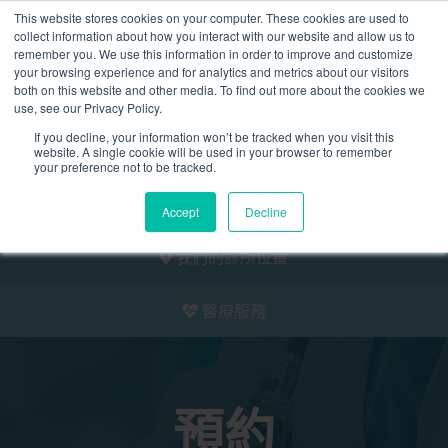
This website stores cookies on your computer. These cookies are used to
2155 9055
collect information about how you interact with our website and allow us to
remember you. We use this information in order to improve and customize
your browsing experience and for analytics and metrics about our visitors
both on this website and other media. To find out more about the cookies we
use, see our Privacy Policy.
If you decline, your information won’t be tracked when you visit this
website. A single cookie will be used in your browser to remember
預約
your preference not to be tracked.
我們的醫護團隊
Accept
Decline
我們的診所位置
醫療服務
預約