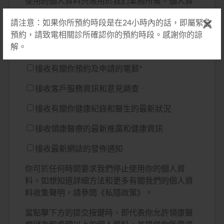
使用的個人資料只限用於我們業務所需。個人資
料的提供完全是自願性質。所收集的個人資料能
請注意：如果你所預約時段是在24小時內的話，即屬緊急
作推廣用途，我們將不定期以電郵等方式與你聯
預約，請致電相關診所確認你的預約時段。感謝你的諒
絡。如你同意我們將你的個人資料用作推廣用
解。
途，請於以下選單選取適合你的訂閱方案：
接收有關你預約及申請的電郵
*
接收客戶服務資訊和意見調查
接收有關你健康紀錄和醫生的最新狀況
接收領康醫療的最新推廣和健康資訊
接收最新網誌的發佈通知
你可於任何時間要求我們停止使用你的個人資
料。如想知道詳細方法和更多有關我們的個人資
料收集聲明，請參閱《私隱政策》。
當點擊下方的提交按鍵時，即代表你允許領康醫