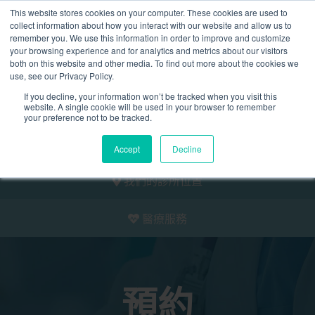
This website stores cookies on your computer. These cookies are used to
2155 9055
collect information about how you interact with our website and allow us to
remember you. We use this information in order to improve and customize
your browsing experience and for analytics and metrics about our visitors
both on this website and other media. To find out more about the cookies we
use, see our Privacy Policy.
If you decline, your information won’t be tracked when you visit this
website. A single cookie will be used in your browser to remember
預約
your preference not to be tracked.
我們的醫護團隊
Accept
Decline
我們的診所位置
醫療服務
預約