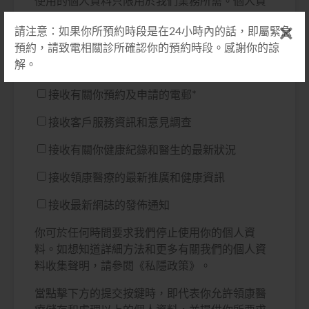
使用的個人資料只限用於我們業務所需。個人資
料的提供完全是自願性質。所收集的個人資料能
請注意：如果你所預約時段是在24小時內的話，即屬緊急
作推廣用途，我們將不定期以電郵等方式與你聯
預約，請致電相關診所確認你的預約時段。感謝你的諒
絡。如你同意我們將你的個人資料用作推廣用
解。
途，請於以下選單選取適合你的訂閱方案：
接收有關你預約及申請的電郵
*
接收客戶服務資訊和意見調查
接收有關你健康紀錄和醫生的最新狀況
接收領康醫療的最新推廣和健康資訊
接收最新網誌的發佈通知
你可於任何時間要求我們停止使用你的個人資
料。如想知道詳細方法和更多有關我們的個人資
料收集聲明，請參閱《私隱政策》。
當點擊下方的提交按鍵時，即代表你允許領康醫