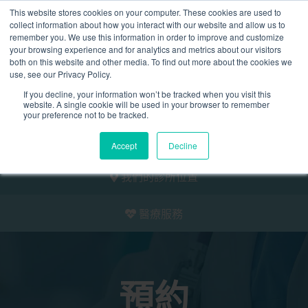
This website stores cookies on your computer. These cookies are used to
2155 9055
collect information about how you interact with our website and allow us to
remember you. We use this information in order to improve and customize
your browsing experience and for analytics and metrics about our visitors
both on this website and other media. To find out more about the cookies we
use, see our Privacy Policy.
If you decline, your information won’t be tracked when you visit this
website. A single cookie will be used in your browser to remember
預約
your preference not to be tracked.
我們的醫護團隊
Accept
Decline
我們的診所位置
醫療服務
預約