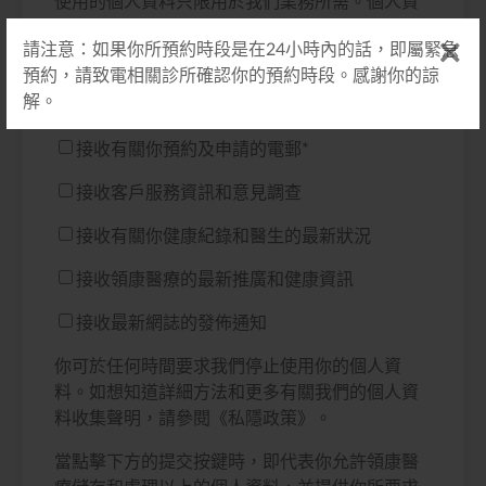
使用的個人資料只限用於我們業務所需。個人資
料的提供完全是自願性質。所收集的個人資料能
請注意：如果你所預約時段是在24小時內的話，即屬緊急
作推廣用途，我們將不定期以電郵等方式與你聯
預約，請致電相關診所確認你的預約時段。感謝你的諒
絡。如你同意我們將你的個人資料用作推廣用
解。
途，請於以下選單選取適合你的訂閱方案：
接收有關你預約及申請的電郵
*
接收客戶服務資訊和意見調查
接收有關你健康紀錄和醫生的最新狀況
接收領康醫療的最新推廣和健康資訊
接收最新網誌的發佈通知
你可於任何時間要求我們停止使用你的個人資
料。如想知道詳細方法和更多有關我們的個人資
料收集聲明，請參閱《私隱政策》。
當點擊下方的提交按鍵時，即代表你允許領康醫